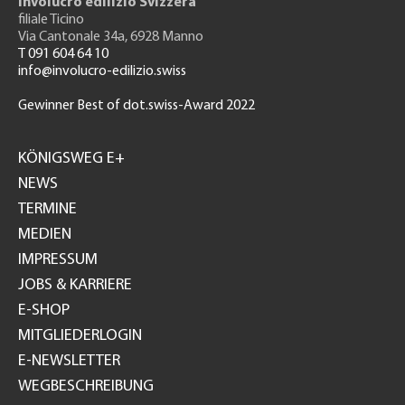
Involucro edilizio Svizzera
filiale Ticino
Via Cantonale 34a, 6928 Manno
T 091 604 64 10
info@involucro-edilizio.swiss
Gewinner Best of dot.swiss-Award 2022
Footer
GH
KÖNIGSWEG E+
NEWS
TERMINE
MEDIEN
IMPRESSUM
JOBS & KARRIERE
E-SHOP
MITGLIEDERLOGIN
E-NEWSLETTER
WEGBESCHREIBUNG