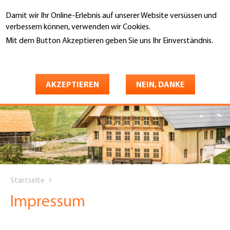
Direkt
Damit wir Ihr Online-Erlebnis auf unserer Website versüssen und
zum
Suche
verbessern können, verwenden wir Cookies.
Inhalt
Mit dem Button Akzeptieren geben Sie uns Ihr Einverständnis.
Weitere Informationen
AKZEPTIEREN
NEIN, DANKE
You
Startseite
are
Impressum
here