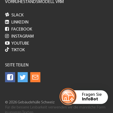
VORRUHESTANDSMODELL VRM

SLACK

LINKEDIN

FACEBOOK

INSTAGRAM

YOUTUBE
TIKTOK
SEITE TEILEN
Fragen Sie
InfoBot
© 2026 Gebäudehülle Schweiz
Für die bessere Lesbarkeit verwenden wir die männliche Form
in unseren Texten.