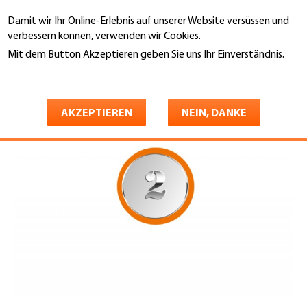
Direkt
Damit wir Ihr Online-Erlebnis auf unserer Website versüssen und
zum
Suche
verbessern können, verwenden wir Cookies.
Inhalt
Mit dem Button Akzeptieren geben Sie uns Ihr Einverständnis.
You
Weitere Informationen
Gebäudehülle Schweiz
Dienstleistungen
2. Sicherheit
are
Sicherheit
here
AKZEPTIEREN
NEIN, DANKE