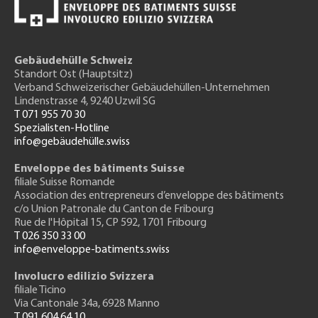
Gebäudehülle Schweiz
Standort Ost (Hauptsitz)
Verband Schweizerischer Gebäudehüllen-Unternehmen
Lindenstrasse 4, 9240 Uzwil SG
T 071 955 70 30
Spezialisten-Hotline
info@gebäudehülle.swiss
Enveloppe des bâtiments Suisse
filiale Suisse Romande
Association des entrepreneurs
d’enveloppe des bâtiments
c/o Union Patronale du Canton de Fribourg
Rue de l'H
ôpital 15
, CP 592, 1701 Fribourg
T 026 350 33 00
info@enveloppe-batiments.swiss
Involucro edilizio Svizzera
filiale Ticino
Via Cantonale 34a, 6928 Manno
T 091 604 64 10