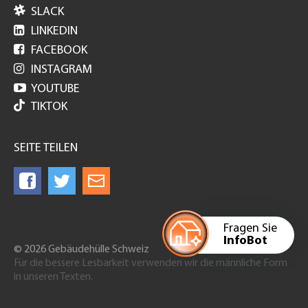

SLACK

LINKEDIN

FACEBOOK

INSTAGRAM

YOUTUBE
TIKTOK
SEITE TEILEN
Fragen Sie
InfoBot
© 2026 Gebäudehülle Schweiz
Für die bessere Lesbarkeit verwenden wir die männliche Form
in unseren Texten.