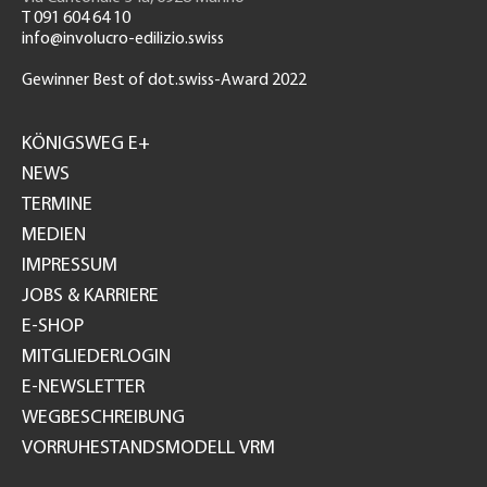
T 091 604 64 10
info@involucro-edilizio.swiss
Gewinner Best of dot.swiss-Award 2022
Footer
GH
KÖNIGSWEG E+
NEWS
TERMINE
MEDIEN
IMPRESSUM
JOBS & KARRIERE
E-SHOP
MITGLIEDERLOGIN
E-NEWSLETTER
WEGBESCHREIBUNG
VORRUHESTANDSMODELL VRM