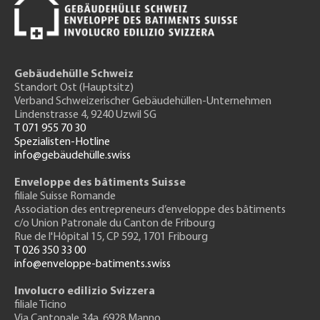
Gebäudehülle Schweiz
Standort Ost (Hauptsitz)
Verband Schweizerischer Gebäudehüllen-Unternehmen
Lindenstrasse 4, 9240 Uzwil SG
T 071 955 70 30
Spezialisten-Hotline
info@gebäudehülle.swiss
Enveloppe des bâtiments Suisse
filiale Suisse Romande
Association des entrepreneurs
d’enveloppe des bâtiments
c/o Union Patronale du Canton de Fribourg
Rue de l'H
ôpital 15
, CP 592, 1701 Fribourg
T 026 350 33 00
info@enveloppe-batiments.swiss
Involucro edilizio Svizzera
filiale Ticino
Via Cantonale 34a, 6928 Manno