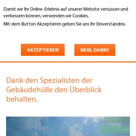
Direkt
Damit wir Ihr Online-Erlebnis auf unserer Website versüssen und
zum
Suche
verbessern können, verwenden wir Cookies.
Inhalt
Mit dem Button Akzeptieren geben Sie uns Ihr Einverständnis.
You
Weitere Informationen
Gebäudehülle Schweiz
Unternehmen finden
are
Planen Sie eine
here
AKZEPTIEREN
NEIN, DANKE
Gebäudeerneuerung?
Dank den Spezialisten der
Gebäudehülle den Überblick
behalten.