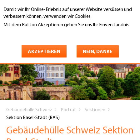
Direkt
Damit wir Ihr Online-Erlebnis auf unserer Website versüssen und
zum
Suche
verbessern können, verwenden wir Cookies.
Inhalt
Mit dem Button Akzeptieren geben Sie uns Ihr Einverständnis.
Weitere Informationen
AKZEPTIEREN
NEIN, DANKE
You
Gebäudehülle Schweiz
Porträt
Sektionen
are
Sektion Basel-Stadt (BAS)
here
Gebäudehülle Schweiz Sektion