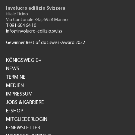
Involucro edilizio Svizzera
filiale Ticino
Via Cantonale 34a, 6928 Manno
T 091 604 64 10
info@involucro-edilizio.swiss
Gewinner Best of dot.swiss-Award 2022
Footer
GH
KÖNIGSWEG E+
NEWS
TERMINE
MEDIEN
IMPRESSUM
JOBS & KARRIERE
E-SHOP
MITGLIEDERLOGIN
E-NEWSLETTER