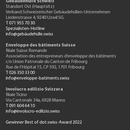
Gebäudehülle Schweiz
Standort Ost (Hauptsitz)
Verband Schweizerischer Gebäudehüllen-Unternehmen
Lindenstrasse 4, 9240 Uzwil SG
T 071 955 70 30
Spezialisten-Hotline
info@gebäudehülle.swiss
Enveloppe des bâtiments Suisse
filiale Suisse Romande
Association des entrepreneurs
d’enveloppe des bâtiments
c/o Union Patronale du Canton de Fribourg
Rue de l'H
ôpital 15
, CP 592, 1701 Fribourg
T 026 350 33 00
info@enveloppe-batiments.swiss
Involucro edilizio Svizzera
filiale Ticino
Via Cantonale 34a, 6928 Manno
T 091 604 64 10
info@involucro-edilizio.swiss
Gewinner Best of dot.swiss-Award 2022
Footer