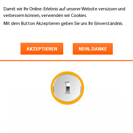
Direkt
Damit wir Ihr Online-Erlebnis auf unserer Website versüssen und
zum
Suche
verbessern können, verwenden wir Cookies.
Inhalt
Mit dem Button Akzeptieren geben Sie uns Ihr Einverständnis.
You
Weitere Informationen
Gebäudehülle Schweiz
Dienstleistungen
are
1. Fachtechnik
here
AKZEPTIEREN
NEIN, DANKE
Fachtechnik