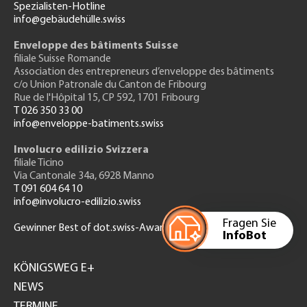
Spezialisten-Hotline
info@gebäudehülle.swiss
Enveloppe des bâtiments Suisse
filiale Suisse Romande
Association des entrepreneurs
d’enveloppe des bâtiments
c/o Union Patronale du Canton de Fribourg
Rue de l'H
ôpital 15
, CP 592, 1701 Fribourg
T 026 350 33 00
info@enveloppe-batiments.swiss
Involucro edilizio Svizzera
filiale Ticino
Via Cantonale 34a, 6928 Manno
T 091 604 64 10
info@involucro-edilizio.swiss
Fragen Sie
Gewinner Best of dot.swiss-Award 2022
InfoBot
Footer
GH
KÖNIGSWEG E+
NEWS
TERMINE