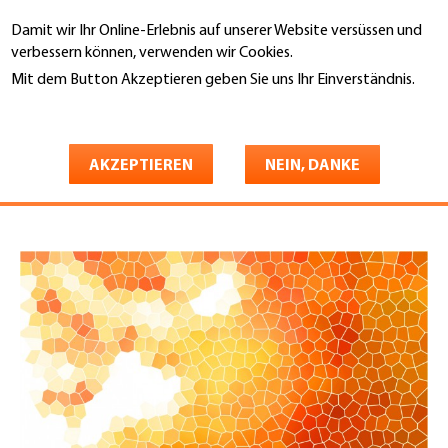
Direkt
Damit wir Ihr Online-Erlebnis auf unserer Website versüssen und
zum
Suche
verbessern können, verwenden wir Cookies.
Inhalt
Mit dem Button Akzeptieren geben Sie uns Ihr Einverständnis.
You
Weitere Informationen
Gebäudehülle Schweiz
Porträt
Sektionen
are
Regional verwurzelt, national
here
AKZEPTIEREN
NEIN, DANKE
stark