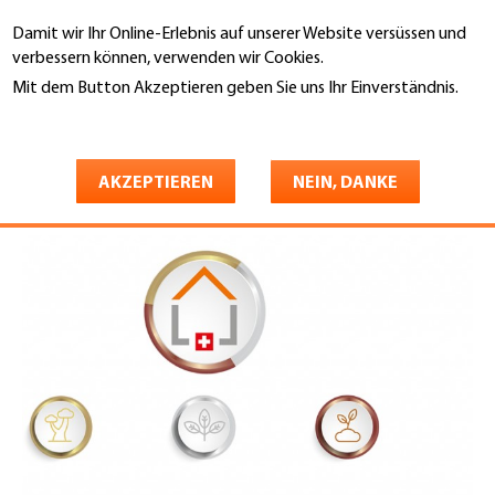
Direkt
Damit wir Ihr Online-Erlebnis auf unserer Website versüssen und
zum
Suche
verbessern können, verwenden wir Cookies.
Inhalt
Mit dem Button Akzeptieren geben Sie uns Ihr Einverständnis.
You
Weitere Informationen
Gebäudehülle Schweiz
Mitgliedschaft
Partnerschaft
are
Verbunden mit der Industrie
here
AKZEPTIEREN
NEIN, DANKE