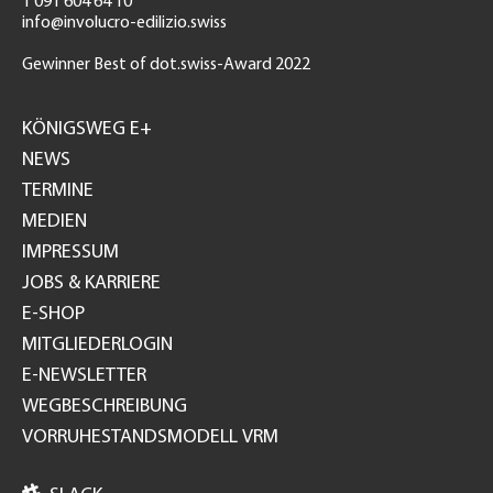
T 091 604 64 10
info@involucro-edilizio.swiss
Gewinner Best of dot.swiss-Award 2022
Footer
GH
KÖNIGSWEG E+
NEWS
TERMINE
MEDIEN
IMPRESSUM
JOBS & KARRIERE
E-SHOP
MITGLIEDERLOGIN
E-NEWSLETTER
WEGBESCHREIBUNG
VORRUHESTANDSMODELL VRM