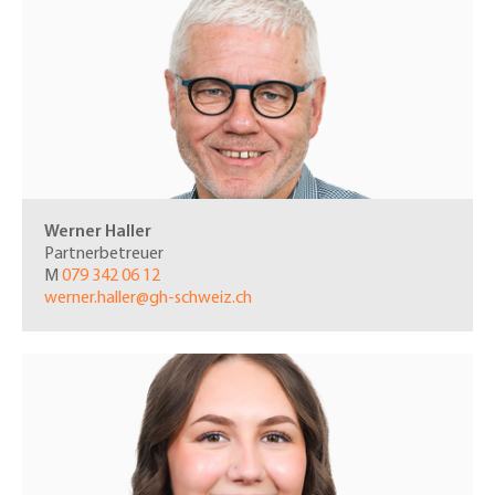
Werner Haller
Partnerbetreuer
M
079 342 06 12
werner.haller@gh-schweiz.ch