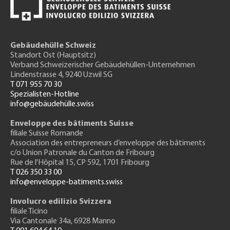
Gebäudehülle Schweiz
Standort Ost (Hauptsitz)
Verband Schweizerischer Gebäudehüllen-Unternehmen
Lindenstrasse 4, 9240 Uzwil SG
T 071 955 70 30
Spezialisten-Hotline
info@gebäudehülle.swiss
Enveloppe des bâtiments Suisse
filiale Suisse Romande
Association des entrepreneurs
d’enveloppe des bâtiments
c/o Union Patronale du Canton de Fribourg
Rue de l'H
ôpital 15
, CP 592, 1701 Fribourg
T 026 350 33 00
info@enveloppe-batiments.swiss
Involucro edilizio Svizzera
filiale Ticino
Via Cantonale 34a, 6928 Manno