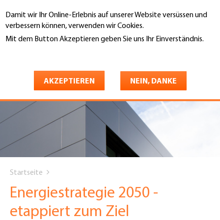
Direkt
Damit wir Ihr Online-Erlebnis auf unserer Website versüssen und
zum
Suche
verbessern können, verwenden wir Cookies.
Inhalt
Mit dem Button Akzeptieren geben Sie uns Ihr Einverständnis.
Weitere Informationen
AKZEPTIEREN
NEIN, DANKE
You
Startseite
are
Energiestrategie 2050 -
here
etappiert zum Ziel