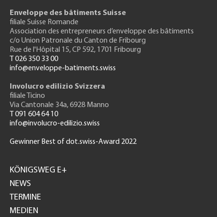
Enveloppe des bâtiments Suisse
filiale Suisse Romande
Association des entrepreneurs
d’enveloppe des bâtiments
c/o Union Patronale du Canton de Fribourg
Rue de l'H
ôpital 15
, CP 592, 1701 Fribourg
T 026 350 33 00
info@enveloppe-batiments.swiss
Involucro edilizio Svizzera
filiale Ticino
Via Cantonale 34a, 6928 Manno
T 091 604 64 10
info@involucro-edilizio.swiss
Gewinner Best of dot.swiss-Award 2022
Footer
GH
KÖNIGSWEG E+
NEWS
TERMINE
MEDIEN