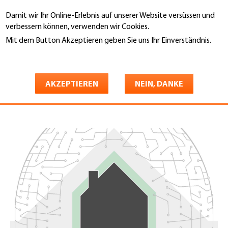
Direkt
Damit wir Ihr Online-Erlebnis auf unserer Website versüssen und
zum
Suche
verbessern können, verwenden wir Cookies.
Inhalt
Mit dem Button Akzeptieren geben Sie uns Ihr Einverständnis.
You
Weitere Informationen
Startseite
are
Etappe 1 - Gebäudehülle,
here
AKZEPTIEREN
NEIN, DANKE
Wärmedämmung, Photovoltaik