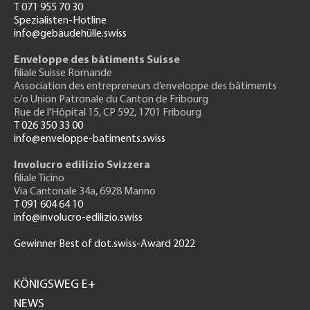
T 071 955 70 30
Spezialisten-Hotline
info@gebäudehülle.swiss
Enveloppe des bâtiments Suisse
filiale Suisse Romande
Association des entrepreneurs
d’enveloppe des bâtiments
c/o Union Patronale du Canton de Fribourg
Rue de l'H
ôpital 15
, CP 592, 1701 Fribourg
T 026 350 33 00
info@enveloppe-batiments.swiss
Involucro edilizio Svizzera
filiale Ticino
Via Cantonale 34a, 6928 Manno
T 091 604 64 10
info@involucro-edilizio.swiss
Gewinner Best of dot.swiss-Award 2022
Footer
GH
KÖNIGSWEG E+
NEWS