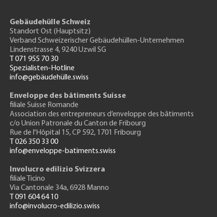
Gebäudehülle Schweiz
Standort Ost (Hauptsitz)
Verband Schweizerischer Gebäudehüllen-Unternehmen
Lindenstrasse 4, 9240 Uzwil SG
T 071 955 70 30
Spezialisten-Hotline
info@gebäudehülle.swiss
Enveloppe des bâtiments Suisse
filiale Suisse Romande
Association des entrepreneurs
d’enveloppe des bâtiments
c/o Union Patronale du Canton de Fribourg
Rue de l'H
ôpital 15
, CP 592, 1701 Fribourg
T 026 350 33 00
info@enveloppe-batiments.swiss
Involucro edilizio Svizzera
filiale Ticino
Via Cantonale 34a, 6928 Manno
T 091 604 64 10
info@involucro-edilizio.swiss