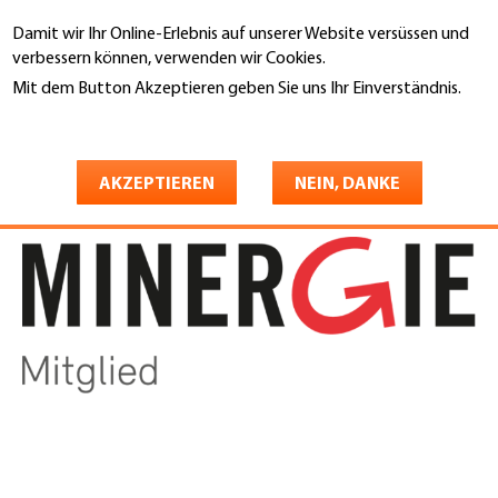
Direkt
Damit wir Ihr Online-Erlebnis auf unserer Website versüssen und
zum
Suche
verbessern können, verwenden wir Cookies.
Inhalt
Mit dem Button Akzeptieren geben Sie uns Ihr Einverständnis.
You
Weitere Informationen
Startseite
are
MINERGIE
here
AKZEPTIEREN
NEIN, DANKE