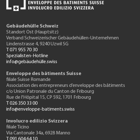
Gebäudehülle Schweiz
Standort Ost (Hauptsitz)
Verband Schweizerischer Gebäudehüllen-Unternehmen
Lindenstrasse 4, 9240 Uzwil SG
T 071 955 70 30
Spezialisten-Hotline
info@gebäudehülle.swiss
Enveloppe des bâtiments Suisse
filiale Suisse Romande
Association des entrepreneurs
d’enveloppe des bâtiments
c/o Union Patronale du Canton de Fribourg
Rue de l'H
ôpital 15
, CP 592, 1701 Fribourg
T 026 350 33 00
info@enveloppe-batiments.swiss
Involucro edilizio Svizzera
filiale Ticino
Via Cantonale 34a, 6928 Manno
T 091 604 64 10