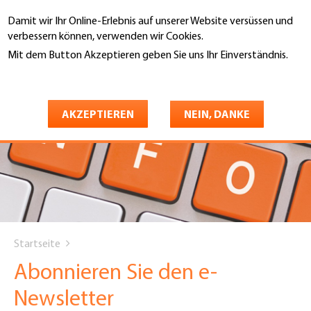
Direkt
Damit wir Ihr Online-Erlebnis auf unserer Website versüssen und
zum
Suche
verbessern können, verwenden wir Cookies.
Inhalt
Mit dem Button Akzeptieren geben Sie uns Ihr Einverständnis.
Weitere Informationen
AKZEPTIEREN
NEIN, DANKE
You
Startseite
are
Abonnieren Sie den e-
here
Newsletter