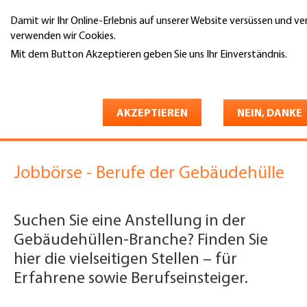
Direkt
Damit wir Ihr Online-Erlebnis auf unserer Website versüssen und v
zum
Suche
verwenden wir Cookies.
Inhalt
Mit dem Button Akzeptieren geben Sie uns Ihr Einverständnis.
You
Weitere Informationen
Gebäudehülle Schweiz
Jobs & Karriere
are
Offene Stellen | Stellenmarkt
here
AKZEPTIEREN
NEIN, DANKE
Offene Stellen | Stellenmarkt
Jobbörse - Berufe der Gebäudehülle
Suchen Sie eine Anstellung in der
Gebäudehüllen-Branche? Finden Sie
hier die vielseitigen Stellen – für
Erfahrene sowie Berufseinsteiger.