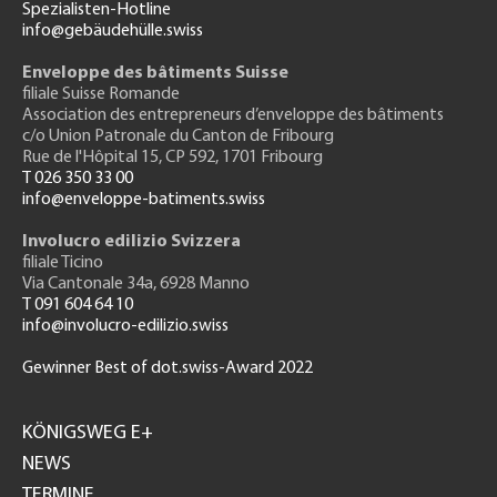
Spezialisten-Hotline
info@gebäudehülle.swiss
Enveloppe des bâtiments Suisse
filiale Suisse Romande
Association des entrepreneurs
d’enveloppe des bâtiments
c/o Union Patronale du Canton de Fribourg
Rue de l'H
ôpital 15
, CP 592, 1701 Fribourg
T 026 350 33 00
info@enveloppe-batiments.swiss
Involucro edilizio Svizzera
filiale Ticino
Via Cantonale 34a, 6928 Manno
T 091 604 64 10
info@involucro-edilizio.swiss
Gewinner Best of dot.swiss-Award 2022
Footer
GH
KÖNIGSWEG E+
NEWS
TERMINE