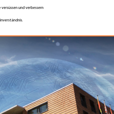
te versüssen und verbessern
Unternehmen finden
Jobs & Kar
Suche
GH
inverständnis.
Top
Menu