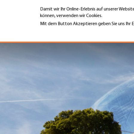
Direkt
Damit wir Ihr Online-Erlebnis auf unserer Websi
zum
können, verwenden wir Cookies.
Inhalt
MENÜ
Mit dem Button Akzeptieren geben Sie uns Ihr E
Weitere Informationen
Hauptnavigation
PORTRÄT
DIENSTLEISTUNGEN
INFOTHEK
TERMINE
MITGLIEDSCHAFT
JOBS & KARRIERE