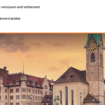
te versüssen und verbessern
Unternehmen finden
Jobs & Kar
Suche
GH
inverständnis.
Top
Menu