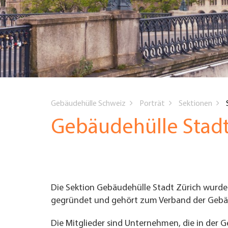
UNTERNEHMEN FINDEN
FACHZEITSCHRIFT
You
Gebäudehülle Schweiz
Porträt
Sektionen
are
Gebäudehülle Stadt
here
Die Sektion Gebäudehülle Stadt Zürich wurde
gegründet und gehört zum Verband der Gebäu
Die Mitglieder sind Unternehmen, die in der G