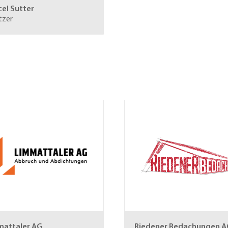
el Sutter
tzer
mattaler AG
Riedener Bedachungen A