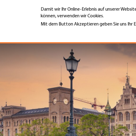
Direkt
Damit wir Ihr Online-Erlebnis auf unserer Websi
zum
können, verwenden wir Cookies.
Inhalt
MENÜ
Mit dem Button Akzeptieren geben Sie uns Ihr E
Weitere Informationen
Hauptnavigation
PORTRÄT
DIENSTLEISTUNGEN
INFOTHEK
TERMINE
MITGLIEDSCHAFT
JOBS & KARRIERE