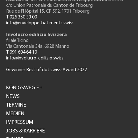
c/o Union Patronale du Canton de Fribourg
Rue de l'H
ôpital 15
, CP 592, 1701 Fribourg
T 026 350 33 00
info@enveloppe-batiments.swiss
Involucro edilizio Svizzera
filiale Ticino
Via Cantonale 34a, 6928 Manno
T 091 604 64 10
info@involucro-edilizio.swiss
Gewinner Best of dot.swiss-Award 2022
Footer
GH
KÖNIGSWEG E+
NEWS
TERMINE
MEDIEN
IMPRESSUM
JOBS & KARRIERE