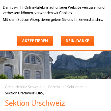
Direkt
Damit wir Ihr Online-Erlebnis auf unserer Website versüssen und
zum
Suche
verbessern können, verwenden wir Cookies.
Inhalt
Mit dem Button Akzeptieren geben Sie uns Ihr Einverständnis.
Weitere Informationen
AKZEPTIEREN
NEIN, DANKE
You
Gebäudehülle Schweiz
Porträt
Sektionen
are
Sektion Urschweiz (URS)
here
Sektion Urschweiz