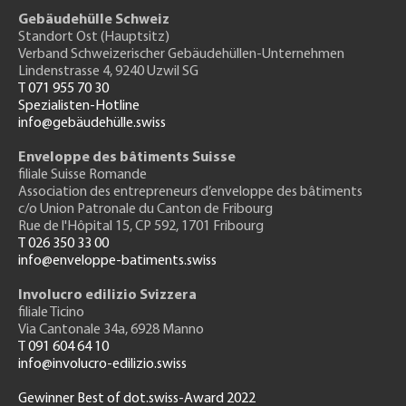
Gebäudehülle Schweiz
Standort Ost (Hauptsitz)
Verband Schweizerischer Gebäudehüllen-Unternehmen
Lindenstrasse 4, 9240 Uzwil SG
T 071 955 70 30
Spezialisten-Hotline
info@gebäudehülle.swiss
Enveloppe des bâtiments Suisse
filiale Suisse Romande
Association des entrepreneurs
d’enveloppe des bâtiments
c/o Union Patronale du Canton de Fribourg
Rue de l'H
ôpital 15
, CP 592, 1701 Fribourg
T 026 350 33 00
info@enveloppe-batiments.swiss
Involucro edilizio Svizzera
filiale Ticino
Via Cantonale 34a, 6928 Manno
T 091 604 64 10
info@involucro-edilizio.swiss
Gewinner Best of dot.swiss-Award 2022