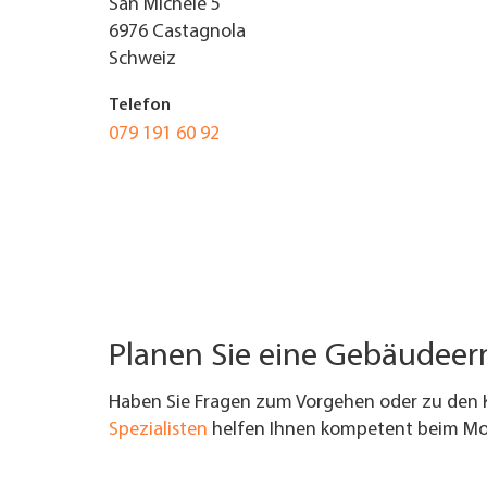
San Michele 5
6976
Castagnola
UNTERNEHMEN FINDEN
Schweiz
FACHZEITSCHRIFT
Telefon
079 191 60 92
Planen Sie eine Gebäudee
Haben Sie Fragen zum Vorgehen oder zu den 
Spezialisten
helfen Ihnen kompetent beim Mod