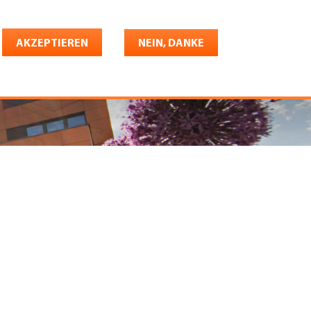
Deutsch
riere
AKZEPTIEREN
Shop
Konto
NEIN, DANKE