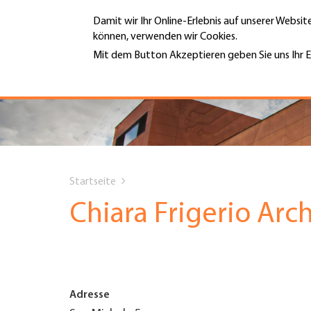
Direkt
Damit wir Ihr Online-Erlebnis auf unserer Websi
zum
können, verwenden wir Cookies.
Inhalt
MENÜ
Mit dem Button Akzeptieren geben Sie uns Ihr E
Weitere Informationen
Hauptnavigation
PORTRÄT
DIENSTLEISTUNGEN
You
INFOTHEK
Startseite
are
Chiara Frigerio Arch
TERMINE
here
MITGLIEDSCHAFT
Adresse
JOBS & KARRIERE