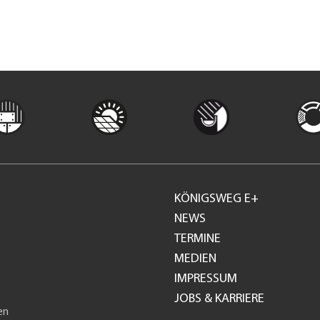
KÖNIGSWEG E+
Footer
NEWS
TERMINE
GH
MEDIEN
IMPRESSUM
JOBS & KARRIERE
en