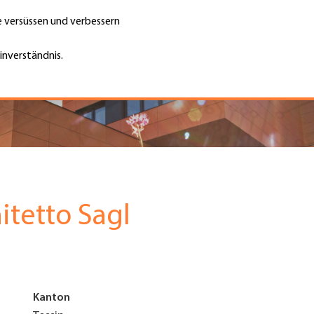
te versüssen und verbessern
Unternehmen finden
Jobs & Kar
Suche
GH
inverständnis.
Top
Menu
itetto Sagl
Kanton