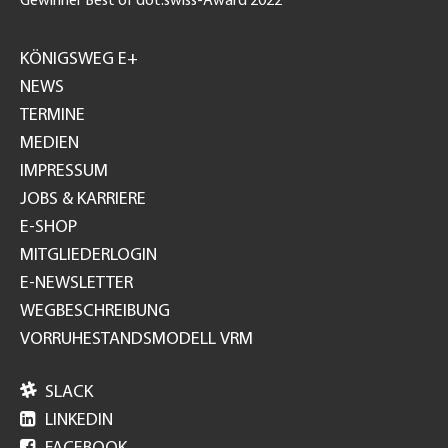
Gewinner Best of dot.swiss-Award 2022
Footer
GH
KÖNIGSWEG E+
NEWS
TERMINE
MEDIEN
IMPRESSUM
JOBS & KARRIERE
E-SHOP
MITGLIEDERLOGIN
E-NEWSLETTER
WEGBESCHREIBUNG
VORRUHESTANDSMODELL VRM

SLACK

LINKEDIN
