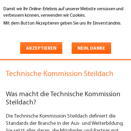
Direkt
Damit wir Ihr Online-Erlebnis auf unserer Website versüssen und
zum
Suche
verbessern können, verwenden wir Cookies.
Inhalt
Mit dem Button Akzeptieren geben Sie uns Ihr Einverständnis.
You
Weitere Informationen
Gebäudehülle Schweiz
Dienstleistungen
are
1. Fachtechnik
Steildach
here
AKZEPTIEREN
NEIN, DANKE
Steildach
Technische Kommission Steildach
Was macht die Technische Kommission
Steildach?
Die Technische Kommission Steildach definiert die
Standards der Branche in der Aus- und Weiterbildung.
Sie setzt alles daran, die Mitglieder und Partner mit