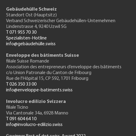
Gebäudehülle Schweiz
Standort Ost (Hauptsitz)
Verband Schweizerischer Gebäudehüllen-Unternehmen
Lindenstrasse 4, 9240 Uzwil SG
T 071 955 70 30
Spezialisten-Hotline
info@gebäudehülle.swiss
Enveloppe des bâtiments Suisse
filiale Suisse Romande
Association des entrepreneurs
d’enveloppe des bâtiments
c/o Union Patronale du Canton de Fribourg
Rue de l'H
ôpital 15
, CP 592, 1701 Fribourg
T 026 350 33 00
info@enveloppe-batiments.swiss
Involucro edilizio Svizzera
filiale Ticino
Via Cantonale 34a, 6928 Manno
T 091 604 64 10
info@involucro-edilizio.swiss