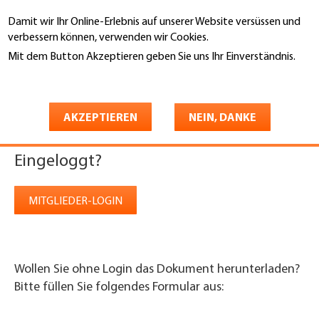
Direkt
Damit wir Ihr Online-Erlebnis auf unserer Website versüssen und
zum
Suche
verbessern können, verwenden wir Cookies.
Inhalt
Mit dem Button Akzeptieren geben Sie uns Ihr Einverständnis.
You
Weitere Informationen
Startseite
are
Download
here
AKZEPTIEREN
NEIN, DANKE
Eingeloggt?
MITGLIEDER-LOGIN
Wollen Sie ohne Login das Dokument herunterladen?
Bitte füllen Sie folgendes Formular aus: