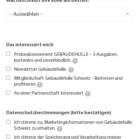
Was beschreibt Ihre Rolle am besten?
Was
beschreibt
Ihre
Rolle
am
besten?
Das interessiert mich
Probeabonnement GEBÄUDEHÜLLE – 3 Ausgaben,
kostenlos und unverbindlich.
?
Newsletter Gebäudehülle.
?
Mitgliedschaft Gebäudehülle Schweiz - Beitreten und
profitieren
?
An einer Partnerschaft interessiert
?
Datenschutzbestimmungen (bitte bestätigen)
Ich stimme zu, Marketinginformationen von Gebäudehülle
Schweiz zu erhalten.
?
Ich stimme der Speicherung und Verarbeitung meiner