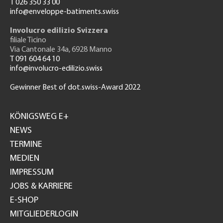
T 026 350 33 00
info@enveloppe-batiments.swiss
Involucro edilizio Svizzera
filiale Ticino
Via Cantonale 34a, 6928 Manno
T 091 604 64 10
info@involucro-edilizio.swiss
Gewinner Best of dot.swiss-Award 2022
Footer
GH
KÖNIGSWEG E+
NEWS
TERMINE
MEDIEN
IMPRESSUM
JOBS & KARRIERE
E-SHOP
MITGLIEDERLOGIN