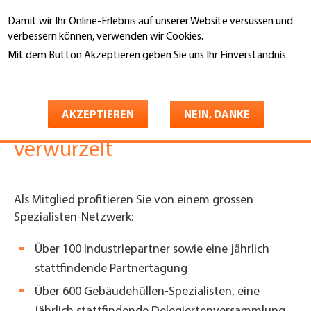
Direkt
Damit wir Ihr Online-Erlebnis auf unserer Website versüssen und
zum
Suche
verbessern können, verwenden wir Cookies.
Inhalt
Mit dem Button Akzeptieren geben Sie uns Ihr Einverständnis.
You
Weitere Informationen
Gebäudehülle Schweiz
Mitgliedschaft
are
Mitgliedschaft
Spezialisten-Netzwerk
here
AKZEPTIEREN
NEIN, DANKE
National stark, regional
verwurzelt
Als Mitglied profitieren Sie von einem grossen
Spezialisten-Netzwerk:
Über 100 Industriepartner sowie eine jährlich
stattfindende Partnertagung
Über 600 Gebäudehüllen-Spezialisten, eine