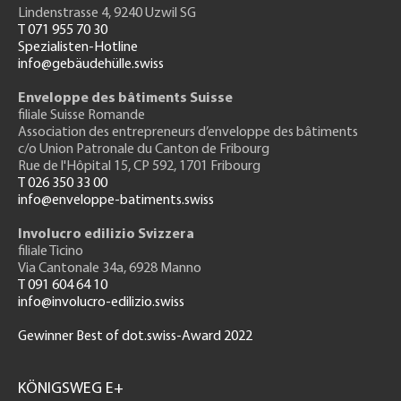
Lindenstrasse 4, 9240 Uzwil SG
T 071 955 70 30
Spezialisten-Hotline
info@gebäudehülle.swiss
Enveloppe des bâtiments Suisse
filiale Suisse Romande
Association des entrepreneurs
d’enveloppe des bâtiments
c/o Union Patronale du Canton de Fribourg
Rue de l'H
ôpital 15
, CP 592, 1701 Fribourg
T 026 350 33 00
info@enveloppe-batiments.swiss
Involucro edilizio Svizzera
filiale Ticino
Via Cantonale 34a, 6928 Manno
T 091 604 64 10
info@involucro-edilizio.swiss
Gewinner Best of dot.swiss-Award 2022
Footer
GH
KÖNIGSWEG E+