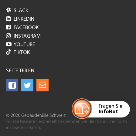

SLACK

LINKEDIN

FACEBOOK

INSTAGRAM

YOUTUBE
TIKTOK
SEITE TEILEN
Fragen Sie
InfoBot
© 2026 Gebäudehülle Schweiz
Für die bessere Lesbarkeit verwenden wir die männliche Form
in unseren Texten.