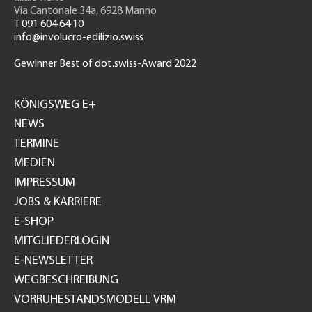
Via Cantonale 34a, 6928 Manno
T 091 604 64 10
info@involucro-edilizio.swiss
Gewinner Best of dot.swiss-Award 2022
Footer
GH
KÖNIGSWEG E+
NEWS
TERMINE
MEDIEN
IMPRESSUM
JOBS & KARRIERE
E-SHOP
MITGLIEDERLOGIN
E-NEWSLETTER
WEGBESCHREIBUNG
VORRUHESTANDSMODELL VRM