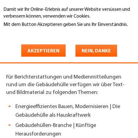
Direkt
Damit wir Ihr Online-Erlebnis auf unserer Website versüssen und
zum
Suche
verbessern können, verwenden wir Cookies.
Inhalt
Mit dem Button Akzeptieren geben Sie uns Ihr Einverständnis.
You
Weitere Informationen
Gebäudehülle Schweiz
Dienstleistungen
are
5. Kommunikation
Medien
here
AKZEPTIEREN
NEIN, DANKE
Medien
Für Berichterstattungen und Medienmitteilungen
rund um die Gebäudehülle verfügen wir über Text-
und Bildmaterial zu folgenden Themen:
Energieeffizientes Bauen, Modernisieren | Die
Gebäudehülle als Hauskraftwerk
Gebäudehüllen-Branche | Künftige
Herausforderungen