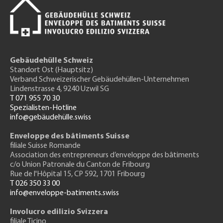
Gebäudehülle Schweiz
Standort Ost (Hauptsitz)
Verband Schweizerischer Gebäudehüllen-Unternehmen
Lindenstrasse 4, 9240 Uzwil SG
T 071 955 70 30
Spezialisten-Hotline
info@gebäudehülle.swiss
Enveloppe des bâtiments Suisse
filiale Suisse Romande
Association des entrepreneurs
d’enveloppe des bâtiments
c/o Union Patronale du Canton de Fribourg
Rue de l'H
ôpital 15
, CP 592, 1701 Fribourg
T 026 350 33 00
info@enveloppe-batiments.swiss
Involucro edilizio Svizzera
filiale Ticino