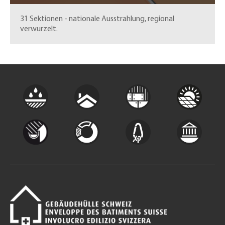
31 Sektionen - nationale Ausstrahlung, regional
verwurzelt.