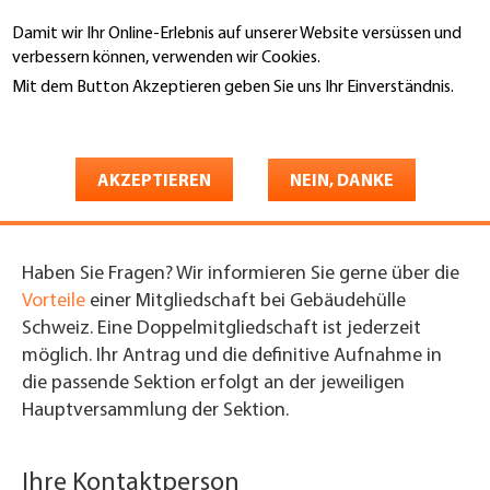
Direkt
Damit wir Ihr Online-Erlebnis auf unserer Website versüssen und
zum
Suche
verbessern können, verwenden wir Cookies.
Inhalt
Mit dem Button Akzeptieren geben Sie uns Ihr Einverständnis.
You
Weitere Informationen
Gebäudehülle Schweiz
Mitgliedschaft
are
Mitgliedschaft
Mitglied werden
here
AKZEPTIEREN
NEIN, DANKE
Mitglied werden
Haben Sie Fragen? Wir informieren Sie gerne über die
Vorteile
einer Mitgliedschaft bei Gebäudehülle
Schweiz. Eine Doppelmitgliedschaft ist jederzeit
möglich. Ihr Antrag und die definitive Aufnahme in
die passende Sektion erfolgt an der jeweiligen
Hauptversammlung der Sektion.
Ihre Kontaktperson