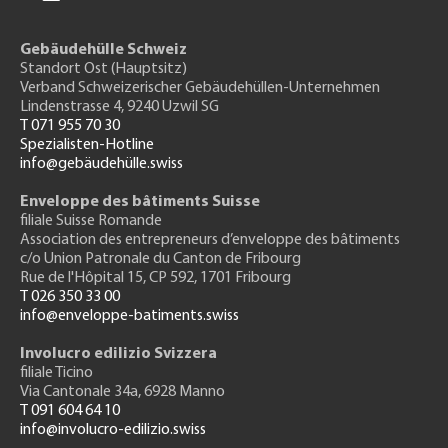
Gebäudehülle Schweiz
Standort Ost (Hauptsitz)
Verband Schweizerischer Gebäudehüllen-Unternehmen
Lindenstrasse 4, 9240 Uzwil SG
T 071 955 70 30
Spezialisten-Hotline
info@gebäudehülle.swiss
Enveloppe des bâtiments Suisse
filiale Suisse Romande
Association des entrepreneurs
d’enveloppe des bâtiments
c/o Union Patronale du Canton de Fribourg
Rue de l'H
ôpital 15
, CP 592, 1701 Fribourg
T 026 350 33 00
info@enveloppe-batiments.swiss
Involucro edilizio Svizzera
filiale Ticino
Via Cantonale 34a, 6928 Manno
T 091 604 64 10
info@involucro-edilizio.swiss