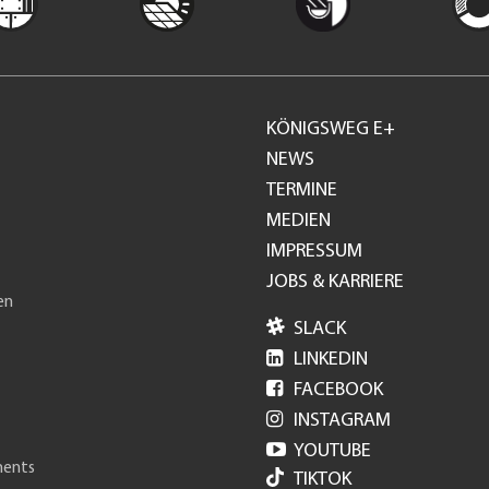
KÖNIGSWEG E+
Footer
NEWS
TERMINE
GH
MEDIEN
IMPRESSUM
JOBS & KARRIERE
en

SLACK

LINKEDIN

FACEBOOK

INSTAGRAM

YOUTUBE
ments
TIKTOK