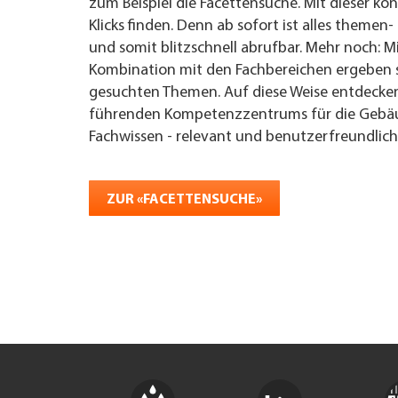
zum Beispiel die Facettensuche. Mit dieser kö
Klicks finden. Denn ab sofort ist alles theme
UNTERNEHMEN FINDEN
und somit blitzschnell abrufbar. Mehr noch: Mi
Kombination mit den Fachbereichen ergeben si
FACHZEITSCHRIFT
gesuchten Themen. Auf diese Weise entdecken
führenden Kompetenzzentrums für die Gebäu
Fachwissen - relevant und benutzerfreundlich
ZUR «FACETTENSUCHE»