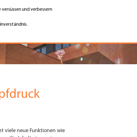
te versüssen und verbessern
Unternehmen finden
Jobs & Kar
Suche
GH
inverständnis.
Top
Menu
pfdruck
et viele neue Funktionen wie