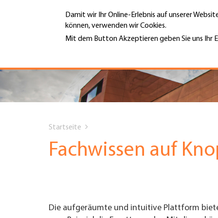
Direkt
Damit wir Ihr Online-Erlebnis auf unserer Websi
zum
können, verwenden wir Cookies.
Inhalt
MENÜ
Mit dem Button Akzeptieren geben Sie uns Ihr E
Weitere Informationen
Hauptnavigation
PORTRÄT
DIENSTLEISTUNGEN
You
INFOTHEK
Startseite
are
Fachwissen auf Kno
TERMINE
here
MITGLIEDSCHAFT
Die aufgeräumte und intuitive Plattform biet
JOBS & KARRIERE