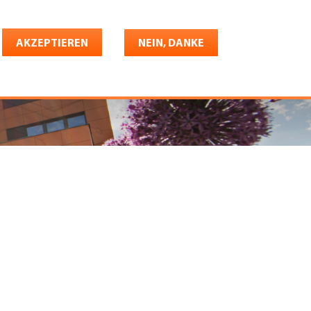
Deutsch
riere
AKZEPTIEREN
Shop
Konto
NEIN, DANKE