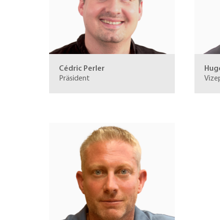
Cédric Perler
Hug
Präsident
Vize