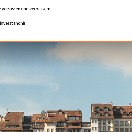
te versüssen und verbessern
Unternehmen finden
Jobs & Kar
Suche
GH
inverständnis.
Top
Menu