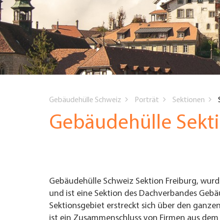
UNTERNEHMEN FINDEN
FACHZEITSCHRIFT
You
Gebäudehülle Schweiz
Porträt
Sektionen
are
Gebäudehülle Sekti
here
Gebäudehülle Schweiz Sektion Freiburg, wurd
und ist eine Sektion des Dachverbandes Gebä
Sektionsgebiet erstreckt sich über den ganzen
ist ein Zusammenschluss von Firmen aus dem 