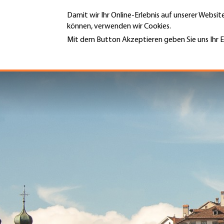
Direkt
Damit wir Ihr Online-Erlebnis auf unserer Websi
zum
können, verwenden wir Cookies.
Inhalt
MENÜ
Mit dem Button Akzeptieren geben Sie uns Ihr E
Weitere Informationen
Hauptnavigation
PORTRÄT
DIENSTLEISTUNGEN
INFOTHEK
TERMINE
MITGLIEDSCHAFT
JOBS & KARRIERE