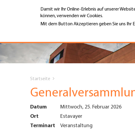
Direkt
Damit wir Ihr Online-Erlebnis auf unserer Websi
zum
können, verwenden wir Cookies.
Inhalt
MENÜ
Mit dem Button Akzeptieren geben Sie uns Ihr E
Weitere Informationen
Hauptnavigation
PORTRÄT
DIENSTLEISTUNGEN
You
INFOTHEK
Startseite
are
Generalversammlun
TERMINE
here
Datum
Mittwoch, 25. Februar 2026
MITGLIEDSCHAFT
Ort
Estavayer
Terminart
Veranstaltung
JOBS & KARRIERE