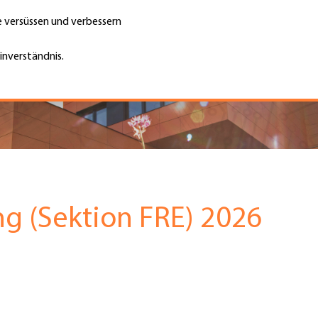
te versüssen und verbessern
Unternehmen finden
Jobs & Kar
Suche
GH
inverständnis.
Top
Menu
g (Sektion FRE) 2026