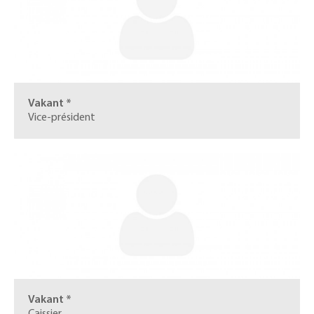
Vakant *
Vice-président
Vakant *