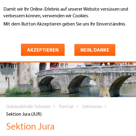
Direkt
Damit wir Ihr Online-Erlebnis auf unserer Website versüssen und
zum
Suche
verbessern können, verwenden wir Cookies.
Inhalt
Mit dem Button Akzeptieren geben Sie uns Ihr Einverständnis.
Weitere Informationen
AKZEPTIEREN
NEIN, DANKE
You
Gebäudehülle Schweiz
Porträt
Sektionen
are
Sektion Jura (JUR)
here
Sektion Jura