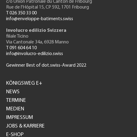
c/o Union Patronale du Canton de Fribourg
Rue de l'H
ôpital 15
, CP 592, 1701 Fribourg
T 026 350 33 00
info@enveloppe-batiments.swiss
Involucro edilizio Svizzera
filiale Ticino
Via Cantonale 34a, 6928 Manno
T 091 604 64 10
info@involucro-edilizio.swiss
Gewinner Best of dot.swiss-Award 2022
Footer
GH
KÖNIGSWEG E+
NEWS
TERMINE
MEDIEN
IMPRESSUM
JOBS & KARRIERE
E-SHOP