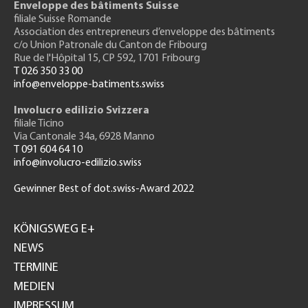
Enveloppe des bâtiments Suisse
filiale Suisse Romande
Association des entrepreneurs
d’enveloppe des bâtiments
c/o Union Patronale du Canton de Fribourg
Rue de l'H
ôpital 15
, CP 592, 1701 Fribourg
T 026 350 33 00
info@enveloppe-batiments.swiss
Involucro edilizio Svizzera
filiale Ticino
Via Cantonale 34a, 6928 Manno
T 091 604 64 10
info@involucro-edilizio.swiss
Gewinner Best of dot.swiss-Award 2022
Footer
GH
KÖNIGSWEG E+
NEWS
TERMINE
MEDIEN
IMPRESSUM