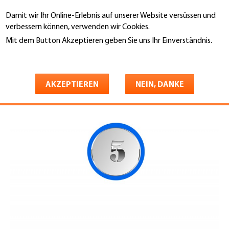
Direkt
Damit wir Ihr Online-Erlebnis auf unserer Website versüssen und
zum
Suche
verbessern können, verwenden wir Cookies.
Inhalt
Mit dem Button Akzeptieren geben Sie uns Ihr Einverständnis.
You
Weitere Informationen
Gebäudehülle Schweiz
Dienstleistungen
are
5. Kommunikation
here
AKZEPTIEREN
NEIN, DANKE
Kommunikation