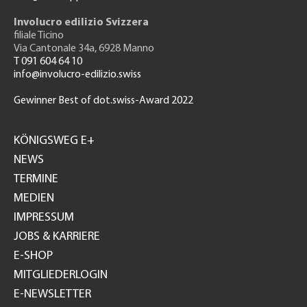
Involucro edilizio Svizzera
filiale Ticino
Via Cantonale 34a, 6928 Manno
T 091 604 64 10
info@involucro-edilizio.swiss
Gewinner Best of dot.swiss-Award 2022
Footer
GH
KÖNIGSWEG E+
NEWS
TERMINE
MEDIEN
IMPRESSUM
JOBS & KARRIERE
E-SHOP
MITGLIEDERLOGIN
E-NEWSLETTER