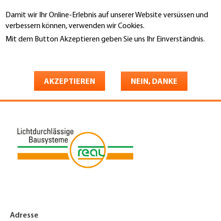
Direkt
Damit wir Ihr Online-Erlebnis auf unserer Website versüssen und
zum
Suche
verbessern können, verwenden wir Cookies.
Inhalt
Mit dem Button Akzeptieren geben Sie uns Ihr Einverständnis.
You
Weitere Informationen
Startseite
are
Real AG Bausysteme
here
AKZEPTIEREN
NEIN, DANKE
Adresse