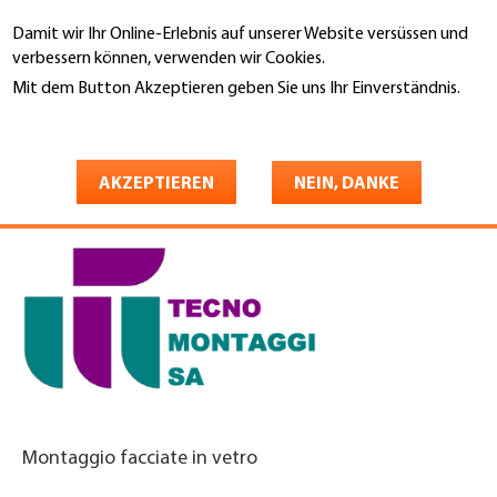
Direkt
Damit wir Ihr Online-Erlebnis auf unserer Website versüssen und
zum
Suche
verbessern können, verwenden wir Cookies.
Inhalt
Mit dem Button Akzeptieren geben Sie uns Ihr Einverständnis.
You
Weitere Informationen
Startseite
are
TECNO MONTAGGI SA
here
AKZEPTIEREN
NEIN, DANKE
Montaggio facciate in vetro