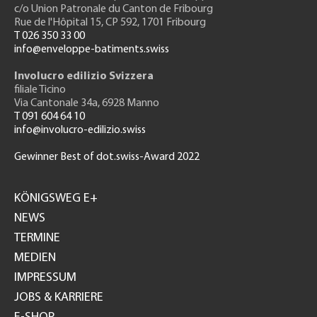
c/o Union Patronale du Canton de Fribourg
Rue de l'H
ôpital 15
, CP 592, 1701 Fribourg
T 026 350 33 00
info@enveloppe-batiments.swiss
Involucro edilizio Svizzera
filiale Ticino
Via Cantonale 34a, 6928 Manno
T 091 604 64 10
info@involucro-edilizio.swiss
Gewinner Best of dot.swiss-Award 2022
Footer
GH
KÖNIGSWEG E+
NEWS
TERMINE
MEDIEN
IMPRESSUM
JOBS & KARRIERE