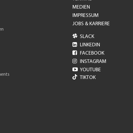
GH
MEDIEN
IMPRESSUM
JOBS & KARRIERE
en

SLACK

LINKEDIN

FACEBOOK

INSTAGRAM

YOUTUBE
ments
TIKTOK