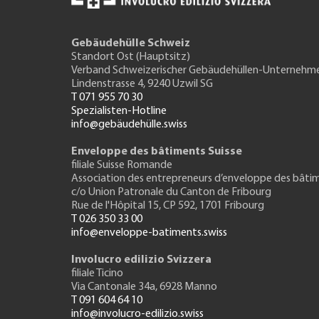
Gebäudehülle Schweiz
Standort Ost (Hauptsitz)
Verband Schweizerischer Gebäudehüllen-Unternehm
Lindenstrasse 4, 9240 Uzwil SG
T 071 955 70 30
Spezialisten-Hotline
info@gebäudehülle.swiss
Enveloppe des bâtiments Suisse
filiale Suisse Romande
Association des entrepreneurs
d’enveloppe des bâti
c/o Union Patronale du Canton de Fribourg
Rue de l'H
ôpital 15
, CP 592, 1701 Fribourg
T 026 350 33 00
info@enveloppe-batiments.swiss
Involucro edilizio Svizzera
filiale Ticino
Via Cantonale 34a, 6928 Manno
T 091 604 64 10
info@involucro-edilizio.swiss