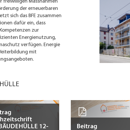
r freiwilligen Massnahmen
Förderung der erneuerbaren
 setzt sich das BFE zusammen
onen dafür ein, dass
e Kompetenzen zur
fizienten Energienutzung,
maschutz verfügen. Energie
Weiterbildung mit
ungsangeboten.
EHÜLLE
trag
hzeitschrift
BÄUDEHÜLLE 12-
Beitrag