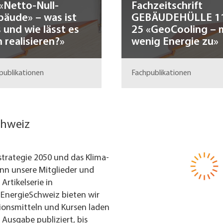
«Netto-Null-
Fachzeitschrift
äude» – was ist
GEBÄUDEHÜLLE 1
 und wie lässt es
25 «GeoCooling – 
h realisieren?»
wenig Energie zu»
publikationen
Fachpublikationen
chweiz
strategie 2050 und das Klima-
enn unsere Mitglieder und
Artikelserie in
EnergieSchweiz bieten wir
tionsmitteln und Kursen laden
r Ausgabe publiziert, bis