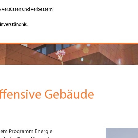
te versüssen und verbessern
Unternehmen finden
Jobs & Kar
Suche
GH
inverständnis.
Top
Menu
offensive Gebäude
 dem Programm Energie