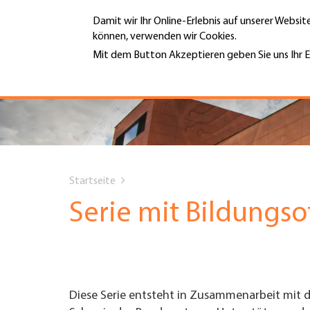
Direkt
Damit wir Ihr Online-Erlebnis auf unserer Websi
zum
können, verwenden wir Cookies.
Inhalt
MENÜ
Mit dem Button Akzeptieren geben Sie uns Ihr E
Weitere Informationen
Hauptnavigation
PORTRÄT
DIENSTLEISTUNGEN
You
INFOTHEK
Startseite
are
Serie mit Bildungs
TERMINE
here
MITGLIEDSCHAFT
Diese Serie entsteht in Zusammenarbeit mit
JOBS & KARRIERE