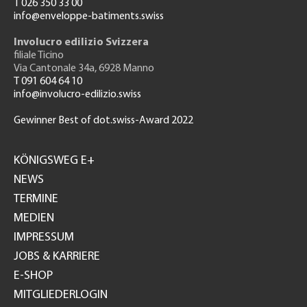
T 026 350 33 00
info@enveloppe-batiments.swiss
Involucro edilizio Svizzera
filiale Ticino
Via Cantonale 34a, 6928 Manno
T 091 604 64 10
info@involucro-edilizio.swiss
Gewinner Best of dot.swiss-Award 2022
Footer
GH
KÖNIGSWEG E+
NEWS
TERMINE
MEDIEN
IMPRESSUM
JOBS & KARRIERE
E-SHOP
MITGLIEDERLOGIN