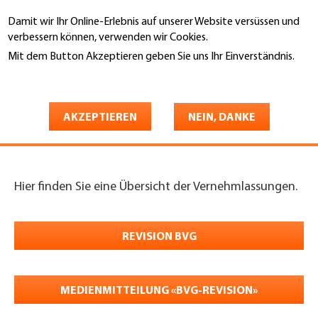
Direkt
Damit wir Ihr Online-Erlebnis auf unserer Website versüssen und
zum
Suche
verbessern können, verwenden wir Cookies.
Inhalt
Mit dem Button Akzeptieren geben Sie uns Ihr Einverständnis.
You
Weitere Informationen
Startseite
are
Vernehmlassungen im
here
AKZEPTIEREN
NEIN, DANKE
Überblick
Hier finden Sie eine Übersicht der Vernehmlassungen.
REVISION BVG
MEDIENMITTEILUNG «BVG-REVISION»