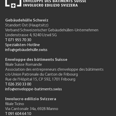
Gebäudehülle Schweiz
Standort Ost (Hauptsitz)
Verband Schweizerischer Gebäudehüllen-Unternehmen
Lindenstrasse 4, 9240 Uzwil SG
T 071 955 70 30
Spezialisten-Hotline
info@gebäudehülle.swiss
Enveloppe des bâtiments Suisse
filiale Suisse Romande
Association des entrepreneurs
d’enveloppe des bâtiments
c/o Union Patronale du Canton de Fribourg
Rue de l'H
ôpital 15
, CP 592, 1701 Fribourg
T 026 350 33 00
info@enveloppe-batiments.swiss
Involucro edilizio Svizzera
filiale Ticino
Via Cantonale 34a, 6928 Manno
T 091 604 64 10