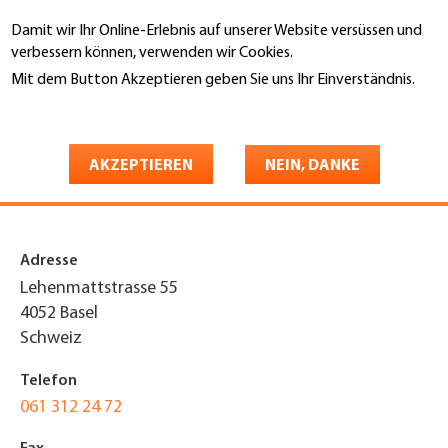
Direkt
Damit wir Ihr Online-Erlebnis auf unserer Website versüssen und
zum
Suche
verbessern können, verwenden wir Cookies.
Inhalt
Mit dem Button Akzeptieren geben Sie uns Ihr Einverständnis.
You
Weitere Informationen
Startseite
are
R. + M. Fischer AG
here
AKZEPTIEREN
NEIN, DANKE
Bedachungen
Adresse
Lehenmattstrasse 55
4052
Basel
Schweiz
Telefon
061 312 24 72