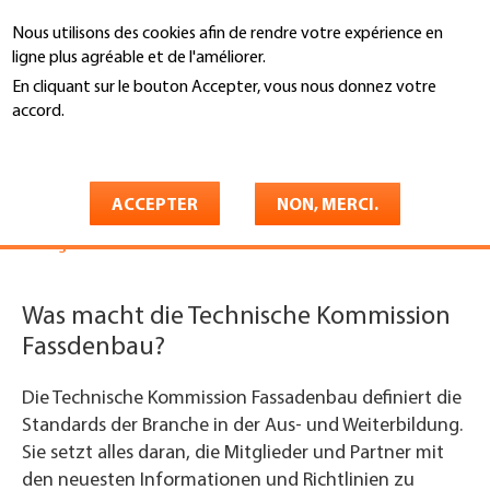
Aller
Nous utilisons des cookies afin de rendre votre expérience en
au
Recherche
ligne plus agréable et de l'améliorer.
contenu
principal
En cliquant sur le bouton Accepter, vous nous donnez votre
You
accord.
Enveloppe des bâtiments Suisse
Services
are
En savoir plus
1. Technique spécialisée
Façades
here
Commission technique
ACCEPTER
NON, MERCI.
Façades
Was macht die Technische Kommission
Fassdenbau?
Die Technische Kommission Fassadenbau definiert die
Standards der Branche in der Aus- und Weiterbildung.
Sie setzt alles daran, die Mitglieder und Partner mit
den neuesten Informationen und Richtlinien zu