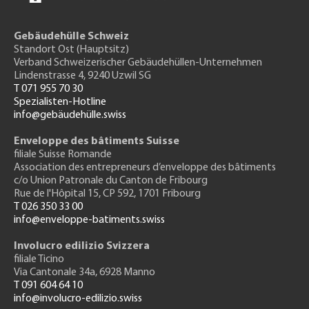
Gebäudehülle Schweiz
Standort Ost (Hauptsitz)
Verband Schweizerischer Gebäudehüllen-Unternehmen
Lindenstrasse 4, 9240 Uzwil SG
T 071 955 70 30
Spezialisten-Hotline
info@gebäudehülle.swiss
Enveloppe des bâtiments Suisse
filiale Suisse Romande
Association des entrepreneurs
d’enveloppe des bâtiments
c/o Union Patronale du Canton de Fribourg
Rue de l'H
ôpital 15
, CP 592, 1701 Fribourg
T 026 350 33 00
info@enveloppe-batiments.swiss
Involucro edilizio Svizzera
filiale Ticino
Via Cantonale 34a, 6928 Manno
T 091 604 64 10
info@involucro-edilizio.swiss