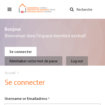
Aller
au
Recherche
contenu
principal
Bonjour
Bienvenue dans l'espace membre exclusif.
Primary
Se connecter
tabs
Réinitialiser votre mot de passe
Log out
You
Accueil
are
Se connecter
here
Username or Emailadress