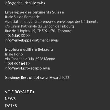
info@gebäudehülle.swiss
Enveloppe des bâtiments Suisse
filiale Suisse Romande
Association des entrepreneurs
d’enveloppe des bâtiments
c/o Union Patronale du Canton de Fribourg
Rue de l'H
ôpital 15
, CP 592, 1701 Fribourg
T 026 350 33 00
info@enveloppe-batiments.swiss
Involucro edilizio Svizzera
filiale Ticino
Via Cantonale 34a, 6928 Manno
T 091 604 64 10
info@involucro-edilizio.swiss
Gewinner Best of dot.swiss-Award 2022
Footer
GH
VOIE ROYALE E+
NEWS
DATES