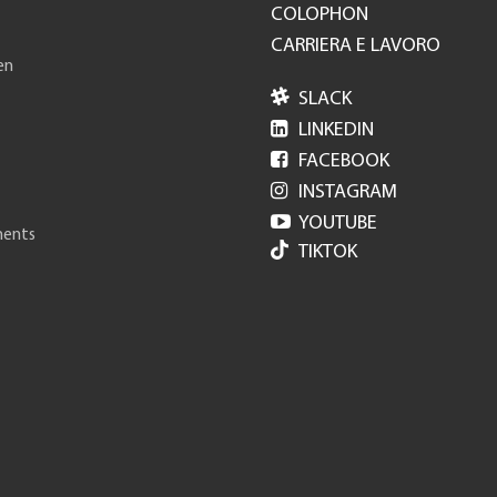
COLOPHON
CARRIERA E LAVORO
en

SLACK

LINKEDIN

FACEBOOK

INSTAGRAM

YOUTUBE
ments
TIKTOK