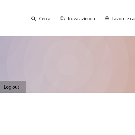
Trova azienda
Lavoro e car
Cerca
GH
Top
Menu
Log out