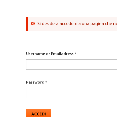
here
TROVARE AZIENDA
Si desidera accedere a una pagina che non 
RIVISTA SPECIALIZZATA
Messaggio
di
Username or Emailadress
errore
Password
ACCEDI