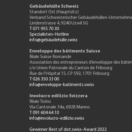
Gebäudehülle Schweiz
Standort Ost (Hauptsitz)
Verband Schweizerischer Gebäudehüllen-Unternehm
Lindenstrasse 4, 9240 Uzwil SG
T 071 955 70 30
Spezialisten-Hotline
info@gebäudehülle.swiss
Enveloppe des bâtiments Suisse
filiale Suisse Romande
Association des entrepreneurs
d’enveloppe des bâti
c/o Union Patronale du Canton de Fribourg
Rue de l'H
ôpital 15
, CP 592, 1701 Fribourg
T 026 350 33 00
info@enveloppe-batiments.swiss
Involucro edilizio Svizzera
filiale Ticino
Via Cantonale 34a, 6928 Manno
T 091 604 64 10
info@involucro-edilizio.swiss
Gewinner Best of dot.swiss-Award 2022