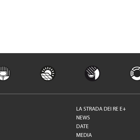
LA STRADA DEI RE E+
Footer
NEWS
DATE
GH
MEDIA