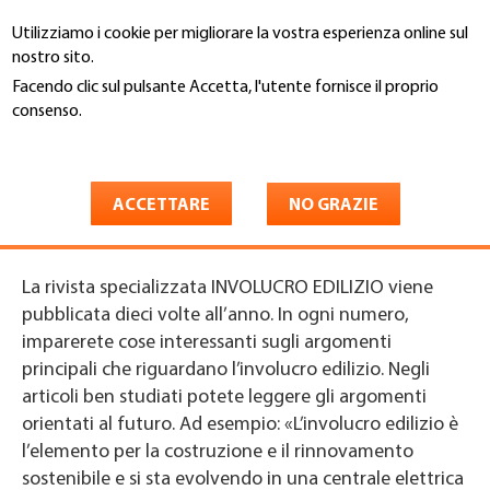
Salta
Utilizziamo i cookie per migliorare la vostra esperienza online sul
al
Cerca
nostro sito.
contenuto
principale
Facendo clic sul pulsante Accetta, l'utente fornisce il proprio
You
consenso.
Involucro edilizio Svizzera
Rivista specializzata
are
Maggiori informazioni
Rivista specializzata
here
INVOLUCRO EDILIZIO
ACCETTARE
NO GRAZIE
La rivista specializzata INVOLUCRO EDILIZIO viene
pubblicata dieci volte all’anno. In ogni numero,
imparerete cose interessanti sugli argomenti
principali che riguardano l’involucro edilizio. Negli
articoli ben studiati potete leggere gli argomenti
orientati al futuro. Ad esempio: «L’involucro edilizio è
l’elemento per la costruzione e il rinnovamento
sostenibile e si sta evolvendo in una centrale elettrica