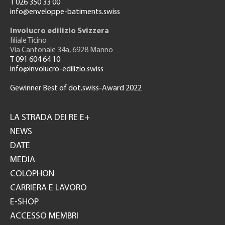
T 026 350 33 00
info@enveloppe-batiments.swiss
Involucro edilizio Svizzera
filiale Ticino
Via Cantonale 34a, 6928 Manno
T 091 604 64 10
info@involucro-edilizio.swiss
Gewinner Best of dot.swiss-Award 2022
Footer
GH
LA STRADA DEI RE E+
NEWS
DATE
MEDIA
COLOPHON
CARRIERA E LAVORO
E-SHOP
ACCESSO MEMBRI