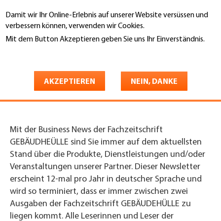
Direkt
Damit wir Ihr Online-Erlebnis auf unserer Website versüssen und
zum
Suche
verbessern können, verwenden wir Cookies.
Inhalt
Mit dem Button Akzeptieren geben Sie uns Ihr Einverständnis.
You
Weitere Informationen
Startseite
are
Business News
here
AKZEPTIEREN
NEIN, DANKE
GEBÄUDEHÜLLE
Mit der Business News der Fachzeitschrift
GEBÄUDHEÜLLE sind Sie immer auf dem aktuellsten
Stand über die Produkte, Dienstleistungen und/oder
Veranstaltungen unserer Partner. Dieser Newsletter
erscheint 12-mal pro Jahr in deutscher Sprache und
wird so terminiert, dass er immer zwischen zwei
Ausgaben der Fachzeitschrift GEBÄUDEHÜLLE zu
liegen kommt. Alle Leserinnen und Leser der