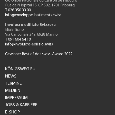
c/o Union Patronale du Canton de Fribourg
Rue de l'H
ôpital 15
, CP 592, 1701 Fribourg
T 026 350 33 00
info@enveloppe-batiments.swiss
Involucro edilizio Svizzera
filiale Ticino
Via Cantonale 34a, 6928 Manno
T 091 604 64 10
info@involucro-edilizio.swiss
Gewinner Best of dot.swiss-Award 2022
Footer
GH
KÖNIGSWEG E+
NEWS
TERMINE
MEDIEN
IMPRESSUM
JOBS & KARRIERE
E-SHOP