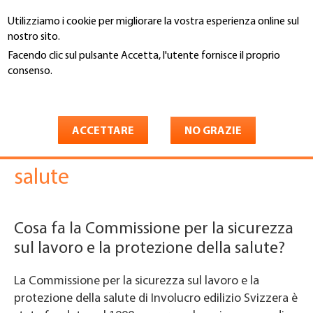
Salta
Utilizziamo i cookie per migliorare la vostra esperienza online sul
al
Cerca
nostro sito.
contenuto
principale
Facendo clic sul pulsante Accetta, l'utente fornisce il proprio
You
consenso.
Involucro edilizio Svizzera
Servizi
2. Sicurezza
are
Maggiori informazioni
Commissione
here
Commissione per la sicurezza
ACCETTARE
NO GRAZIE
sul lavoro e la tutela della
salute
Cosa fa la Commissione per la sicurezza
sul lavoro e la protezione della salute?
La Commissione per la sicurezza sul lavoro e la
protezione della salute di Involucro edilizio Svizzera è