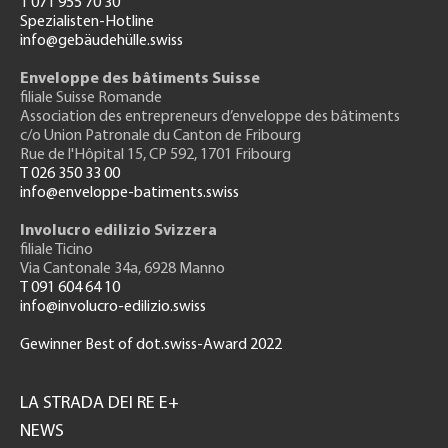
T 071 955 70 30
Spezialisten-Hotline
info@gebäudehülle.swiss
Enveloppe des bâtiments Suisse
filiale Suisse Romande
Association des entrepreneurs
d’enveloppe des bâtiments
c/o Union Patronale du Canton de Fribourg
Rue de l'H
ôpital 15
, CP 592, 1701 Fribourg
T 026 350 33 00
info@enveloppe-batiments.swiss
Involucro edilizio Svizzera
filiale Ticino
Via Cantonale 34a, 6928 Manno
T 091 604 64 10
info@involucro-edilizio.swiss
Gewinner Best of dot.swiss-Award 2022
Footer
GH
LA STRADA DEI RE E+
NEWS