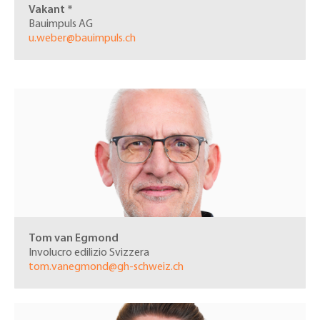
Vakant *
Bauimpuls AG
u.weber@bauimpuls.ch
Tom van Egmond
Involucro edilizio Svizzera
tom.vanegmond@gh-schweiz.ch