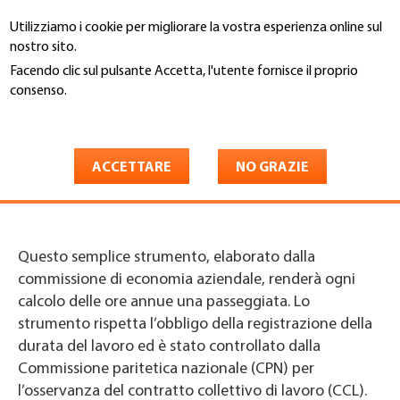
Salta
Utilizziamo i cookie per migliorare la vostra esperienza online sul
al
Cerca
nostro sito.
contenuto
principale
Facendo clic sul pulsante Accetta, l'utente fornisce il proprio
You
consenso.
Involucro edilizio Svizzera
Servizi
are
Maggiori informazioni
3. Economia aziendale
Strumento di calcoli ore annue
here
Strumento di calcolo ore
ACCETTARE
NO GRAZIE
annue
Questo semplice strumento, elaborato dalla
commissione di economia aziendale, renderà ogni
calcolo delle ore annue una passeggiata. Lo
strumento rispetta l’obbligo della registrazione della
durata del lavoro ed è stato controllato dalla
Commissione paritetica nazionale (CPN) per
l’osservanza del contratto collettivo di lavoro (CCL).