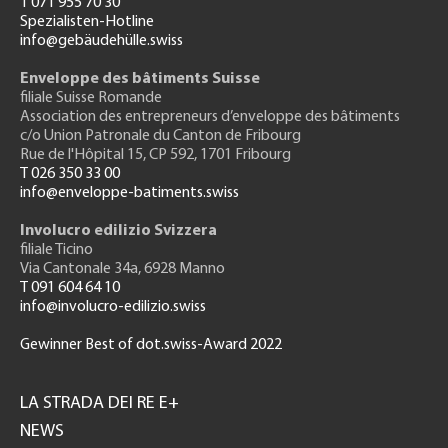
T 071 955 70 30
Spezialisten-Hotline
info@gebäudehülle.swiss
Enveloppe des bâtiments Suisse
filiale Suisse Romande
Association des entrepreneurs
d’enveloppe des bâtiments
c/o Union Patronale du Canton de Fribourg
Rue de l'H
ôpital 15
, CP 592, 1701 Fribourg
T 026 350 33 00
info@enveloppe-batiments.swiss
Involucro edilizio Svizzera
filiale Ticino
Via Cantonale 34a, 6928 Manno
T 091 604 64 10
info@involucro-edilizio.swiss
Gewinner Best of dot.swiss-Award 2022
Footer
GH
LA STRADA DEI RE E+
NEWS