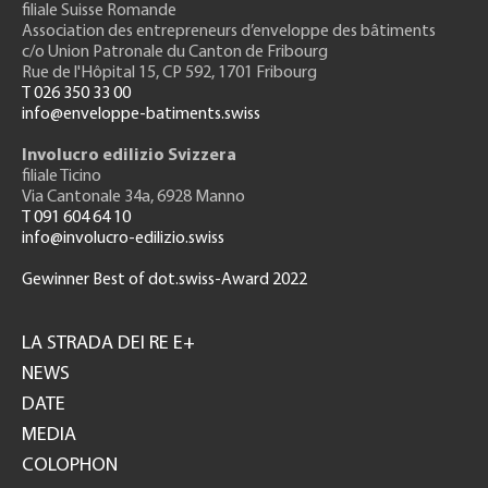
filiale Suisse Romande
Association des entrepreneurs
d’enveloppe des bâtiments
c/o Union Patronale du Canton de Fribourg
Rue de l'H
ôpital 15
, CP 592, 1701 Fribourg
T 026 350 33 00
info@enveloppe-batiments.swiss
Involucro edilizio Svizzera
filiale Ticino
Via Cantonale 34a, 6928 Manno
T 091 604 64 10
info@involucro-edilizio.swiss
Gewinner Best of dot.swiss-Award 2022
Footer
GH
LA STRADA DEI RE E+
NEWS
DATE
MEDIA
COLOPHON