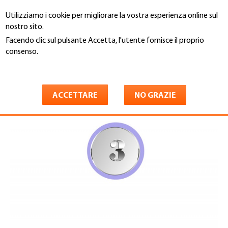
Salta
Utilizziamo i cookie per migliorare la vostra esperienza online sul
al
Cerca
nostro sito.
contenuto
principale
Facendo clic sul pulsante Accetta, l'utente fornisce il proprio
You
consenso.
Involucro edilizio Svizzera
Servizi
are
Maggiori informazioni
3. Economia aziendale
here
Economia aziendale
ACCETTARE
NO GRAZIE