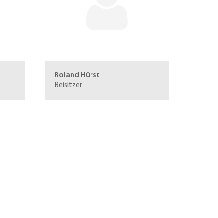
Roland Hürst
Beisitzer