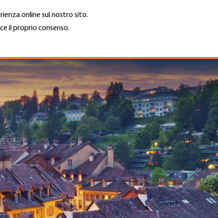
rienza online sul nostro sito.
ce il proprio consenso.
Trova azienda
Lavoro e car
Cerca
GH
Top
Menu