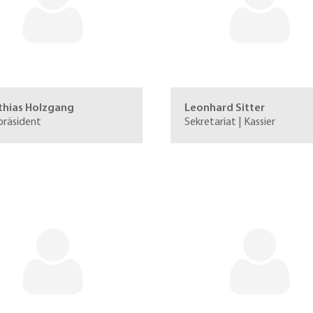
thias Holzgang
Leonhard Sitter
präsident
Sekretariat | Kassier