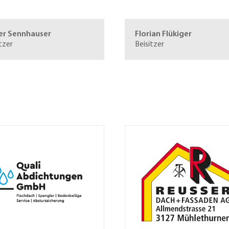
er Sennhauser
Florian Flükiger
tzer
Beisitzer