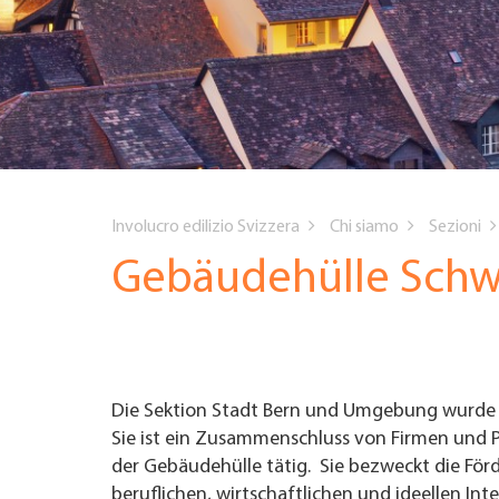
TROVARE AZIENDA
RIVISTA SPECIALIZZATA
You
Involucro edilizio Svizzera
Chi siamo
Sezioni
are
Gebäudehülle Schw
here
Die Sektion Stadt Bern und Umgebung wurde 
Sie ist ein Zusammenschluss von Firmen und 
der Gebäudehülle tätig. Sie bezweckt die F
beruflichen, wirtschaftlichen und ideellen Int