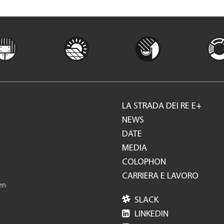
LA STRADA DEI RE E+
Footer
NEWS
DATE
GH
MEDIA
COLOPHON
CARRIERA E LAVORO
en

SLACK

LINKEDIN