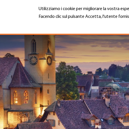
Salta
Utilizziamo i cookie per migliorare la vostra espe
al
contenuto
Facendo clic sul pulsante Accetta, l'utente fornis
MENU
principale
Maggiori informazioni
Hauptnavigation
CHI SIAMO
SERVIZI
INFOTECA
DATE EVENTI
ADESIONE
CARRIERA E LAVORO