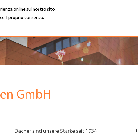
rienza online sul nostro sito.
ce il proprio consenso.
Trova azienda
Lavoro e car
Cerca
GH
Top
Menu
gen GmbH
Dächer sind unsere Stärke seit 1934