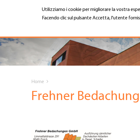
Salta
Utilizziamo i cookie per migliorare la vostra espe
al
contenuto
Facendo clic sul pulsante Accetta, l'utente fornis
MENU
principale
Maggiori informazioni
Hauptnavigation
CHI SIAMO
SERVIZI
You
INFOTECA
Home
are
Frehner Bedachun
DATE EVENTI
here
ADESIONE
CARRIERA E LAVORO