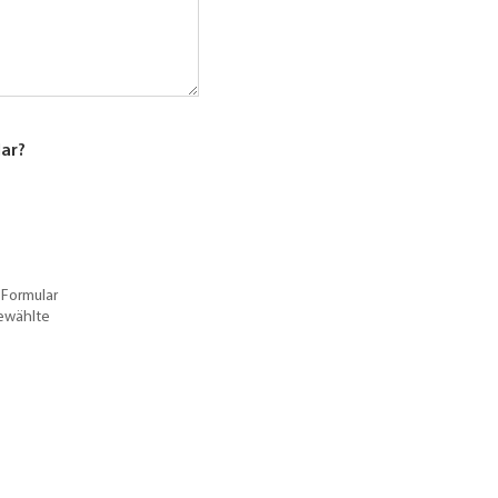
lar?
 Formular
gewählte