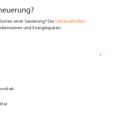
rneuerung?
Kosten einer Sanierung? Die
Gebäudehüllen-
ernisieren und Energiesparen.
ovoltaik
lität