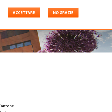
ACCETTARE
NO GRAZIE
Italiano
riera
Shop
Konto
Cantone