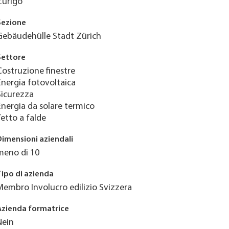
Zurigo
Sezione
Gebäudehülle Stadt Zürich
Settore
Costruzione finestre
Energia fotovoltaica
Sicurezza
Energia da solare termico
Tetto a falde
Dimensioni aziendali
meno di 10
Tipo di azienda
Membro Involucro edilizio Svizzera
Azienda formatrice
Nein