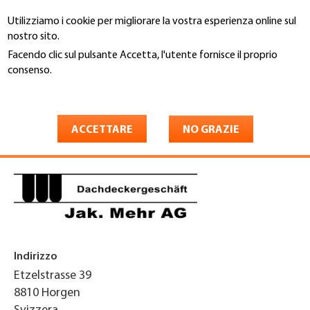
Salta
Utilizziamo i cookie per migliorare la vostra esperienza online sul
al
Cerca
nostro sito.
contenuto
principale
Facendo clic sul pulsante Accetta, l'utente fornisce il proprio
You
consenso.
Home
are
Maggiori informazioni
Jak. Mehr AG
here
Dachdeckergeschäft
ACCETTARE
NO GRAZIE
Indirizzo
Etzelstrasse 39
8810
Horgen