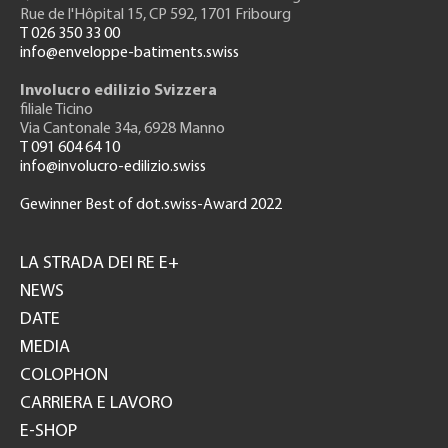
Rue de l'H
ôpital 15
, CP 592, 1701 Fribourg
T 026 350 33 00
info@enveloppe-batiments.swiss
Involucro edilizio Svizzera
filiale Ticino
Via Cantonale 34a, 6928 Manno
T 091 604 64 10
info@involucro-edilizio.swiss
Gewinner Best of dot.swiss-Award 2022
Footer
GH
LA STRADA DEI RE E+
NEWS
DATE
MEDIA
COLOPHON
CARRIERA E LAVORO
E-SHOP