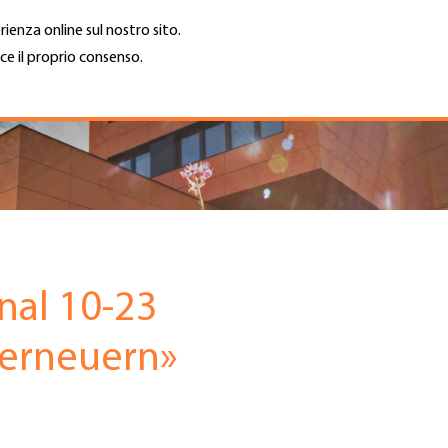
rienza online sul nostro sito.
ce il proprio consenso.
Trova azienda
Lavoro e car
Cerca
GH
Top
Menu
nal 10-23
 erneuern»