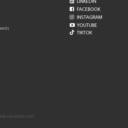

LINKEDIN

FACEBOOK

INSTAGRAM

YOUTUBE
ments
TIKTOK
le nei nostri testi.