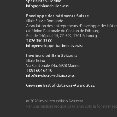
Spezialisten-Hotline
info@gebäudehülle.swiss
Enveloppe des bâtiments Suisse
filiale Suisse Romande
Association des entrepreneurs
d’enveloppe des bâti
c/o Union Patronale du Canton de Fribourg
Rue de l'H
ôpital 15
, CP 592, 1701 Fribourg
T 026 350 33 00
info@enveloppe-batiments.swiss
Involucro edilizio Svizzera
filiale Ticino
Via Cantonale 34a, 6928 Manno
T 091 604 64 10
info@involucro-edilizio.swiss
Gewinner Best of dot.swiss-Award 2022
© 2026 Involucro edilizio Svizzera
Per una migliore leggibilità usiamo solo la forma maschi