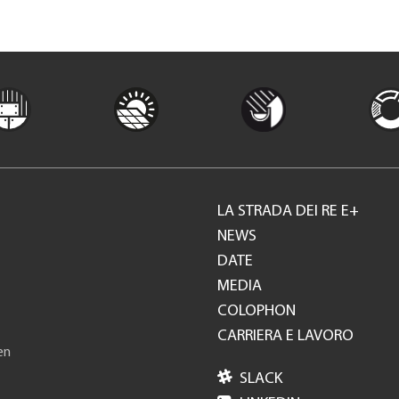
LA STRADA DEI RE E+
Footer
NEWS
DATE
GH
MEDIA
COLOPHON
CARRIERA E LAVORO
en

SLACK