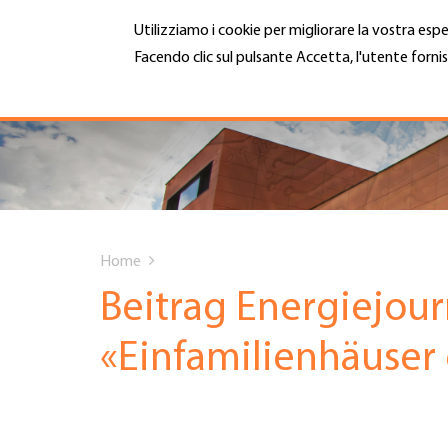
Salta
Utilizziamo i cookie per migliorare la vostra espe
al
contenuto
Facendo clic sul pulsante Accetta, l'utente fornis
MENU
principale
Maggiori informazioni
Hauptnavigation
CHI SIAMO
SERVIZI
You
INFOTECA
Home
are
Beitrag Energiejour
DATE EVENTI
here
«Einfamilienhäuser
ADESIONE
CARRIERA E LAVORO