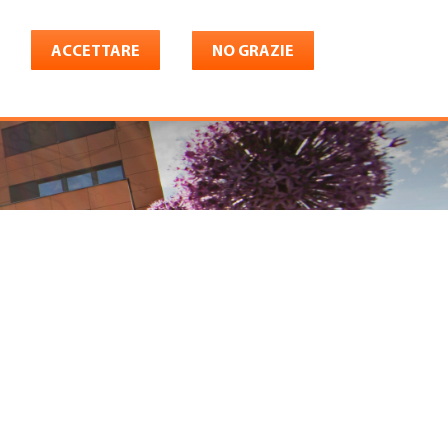
ACCETTARE
NO GRAZIE
Italiano
riera
Shop
Konto