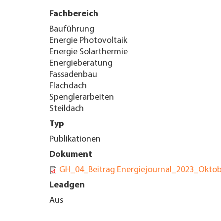
Fachbereich
TROVARE AZIENDA
Bauführung
Energie Photovoltaik
RIVISTA SPECIALIZZATA
Energie Solarthermie
Energieberatung
Fassadenbau
Flachdach
Spenglerarbeiten
Steildach
Typ
Publikationen
Dokument
GH_04_Beitrag Energiejournal_2023_Okto
Leadgen
Aus