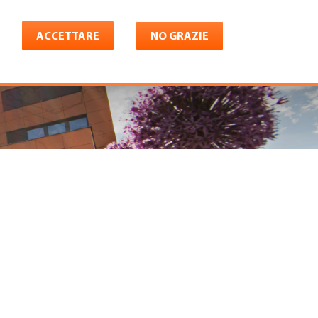
ACCETTARE
NO GRAZIE
Italiano
riera
Shop
Konto