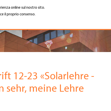
rienza online sul nostro sito.
ce il proprio consenso.
Trova azienda
Lavoro e car
Cerca
GH
Top
Menu
ift 12-23 «Solarlehre -
n sehr, meine Lehre