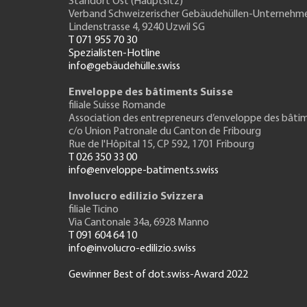
Standort Ost (Hauptsitz)
Verband Schweizerischer Gebäudehüllen-Unternehm
Lindenstrasse 4, 9240 Uzwil SG
T 071 955 70 30
Spezialisten-Hotline
info@gebäudehülle.swiss
Enveloppe des bâtiments Suisse
filiale Suisse Romande
Association des entrepreneurs
d’enveloppe des bâti
c/o Union Patronale du Canton de Fribourg
Rue de l'H
ôpital 15
, CP 592, 1701 Fribourg
T 026 350 33 00
info@enveloppe-batiments.swiss
Involucro edilizio Svizzera
filiale Ticino
Via Cantonale 34a, 6928 Manno
T 091 604 64 10
info@involucro-edilizio.swiss
Gewinner Best of dot.swiss-Award 2022