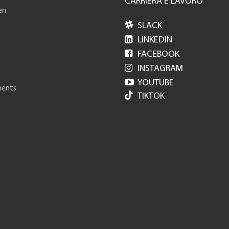
CARRIERA E LAVORO
en

SLACK

LINKEDIN

FACEBOOK

INSTAGRAM

YOUTUBE
ments
TIKTOK