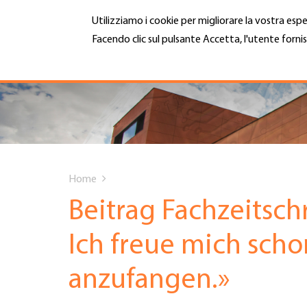
Salta
Utilizziamo i cookie per migliorare la vostra espe
al
contenuto
Facendo clic sul pulsante Accetta, l'utente fornis
MENU
principale
Maggiori informazioni
Hauptnavigation
CHI SIAMO
SERVIZI
You
INFOTECA
Home
are
Beitrag Fachzeitschr
DATE EVENTI
here
Ich freue mich scho
ADESIONE
anzufangen.»
CARRIERA E LAVORO