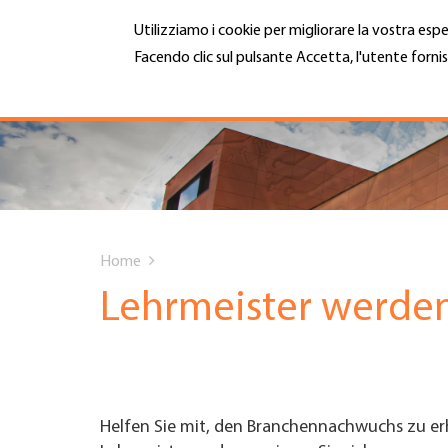
Salta
Utilizziamo i cookie per migliorare la vostra espe
al
contenuto
Facendo clic sul pulsante Accetta, l'utente fornis
MENU
principale
Maggiori informazioni
Hauptnavigation
CHI SIAMO
SERVIZI
You
INFOTECA
Home
are
Lehrmeister werde
DATE EVENTI
here
ADESIONE
Helfen Sie mit, den Branchennachwuchs zu er
CARRIERA E LAVORO