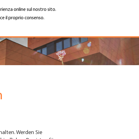
rienza online sul nostro sito.
ce il proprio consenso.
Trova azienda
Lavoro e car
Cerca
GH
Top
Menu
n
halten. Werden Sie