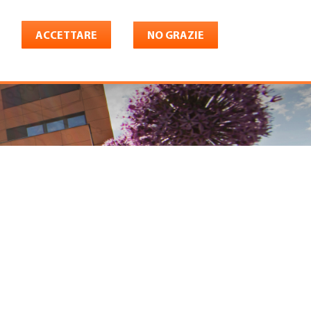
ACCETTARE
NO GRAZIE
Italiano
riera
Shop
Konto