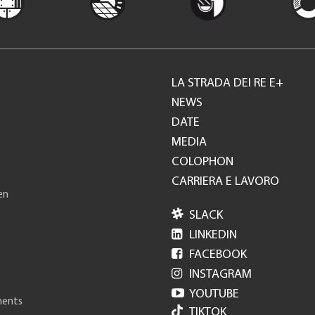
LA STRADA DEI RE E+
Footer
NEWS
DATE
GH
MEDIA
COLOPHON
CARRIERA E LAVORO
en

SLACK

LINKEDIN

FACEBOOK

INSTAGRAM

YOUTUBE
ments
TIKTOK