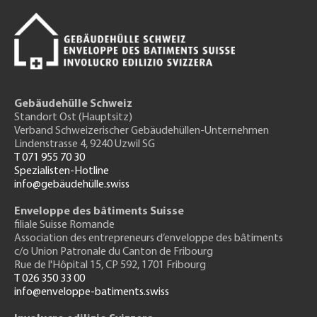
Gebäudehülle Schweiz
Standort Ost (Hauptsitz)
Verband Schweizerischer Gebäudehüllen-Unternehmen
Lindenstrasse 4, 9240 Uzwil SG
T 071 955 70 30
Spezialisten-Hotline
info@gebäudehülle.swiss
Enveloppe des bâtiments Suisse
filiale Suisse Romande
Association des entrepreneurs
d’enveloppe des bâtiments
c/o Union Patronale du Canton de Fribourg
Rue de l'H
ôpital 15
, CP 592, 1701 Fribourg
T 026 350 33 00
info@enveloppe-batiments.swiss