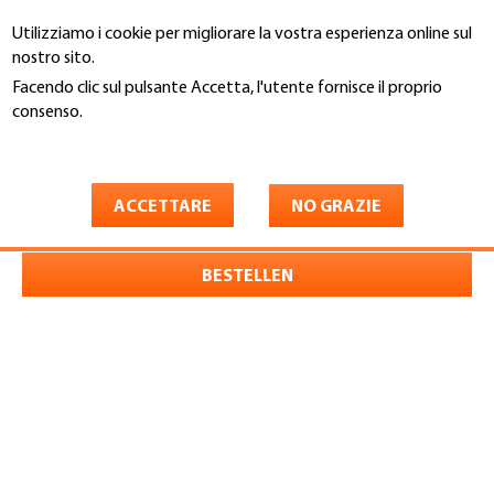
Salta
Utilizziamo i cookie per migliorare la vostra esperienza online sul
al
Cerca
nostro sito.
contenuto
principale
Facendo clic sul pulsante Accetta, l'utente fornisce il proprio
You
consenso.
Home
are
Maggiori informazioni
Selbstklebeetiketten
here
ACCETTARE
NO GRAZIE
BESTELLEN