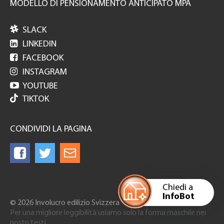
MODELLO DI PENSIONAMENTO ANTICIPATO MPA

SLACK

LINKEDIN

FACEBOOK

INSTAGRAM

YOUTUBE
TIKTOK
CONDIVIDI LA PAGINA
Chiedi a
InfoBot
© 2026 Involucro edilizio Svizzera
Per una migliore leggibilità usiamo solo la forma maschile nei
nostri testi.