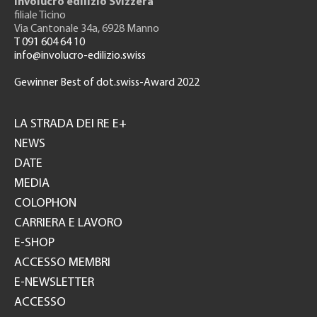
Involucro edilizio Svizzera
filiale Ticino
Via Cantonale 34a, 6928 Manno
T 091 604 64 10
info@involucro-edilizio.swiss
Gewinner Best of dot.swiss-Award 2022
Footer
GH
LA STRADA DEI RE E+
NEWS
DATE
MEDIA
COLOPHON
CARRIERA E LAVORO
E-SHOP
ACCESSO MEMBRI
E-NEWSLETTER
ACCESSO