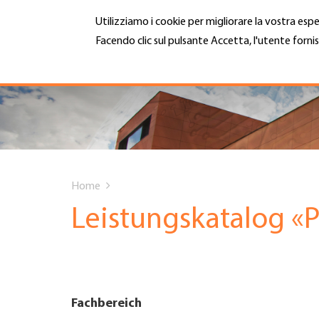
Salta
Utilizziamo i cookie per migliorare la vostra espe
al
contenuto
Facendo clic sul pulsante Accetta, l'utente fornis
MENU
principale
Maggiori informazioni
Hauptnavigation
CHI SIAMO
SERVIZI
You
INFOTECA
Home
are
Leistungskatalog «P
DATE EVENTI
here
ADESIONE
Fachbereich
CARRIERA E LAVORO