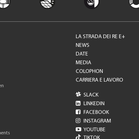
LA STRADA DEI RE E+
Footer
NEWS
DATE
GH
MEDIA
COLOPHON
CARRIERA E LAVORO
en

SLACK

LINKEDIN

FACEBOOK

INSTAGRAM

YOUTUBE
ments
TIKTOK