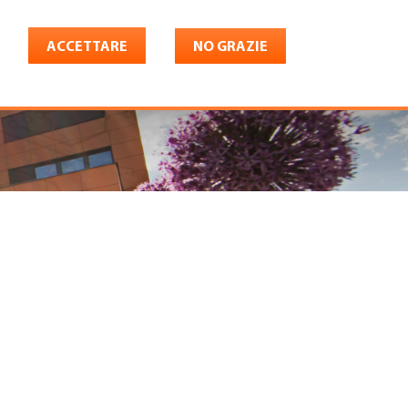
ACCETTARE
NO GRAZIE
Italiano
riera
Shop
Konto