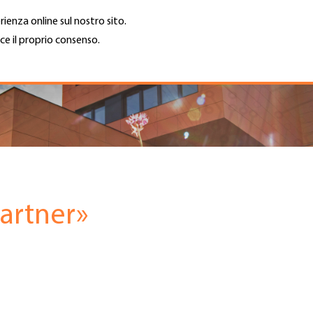
rienza online sul nostro sito.
ce il proprio consenso.
Trova azienda
Lavoro e car
Cerca
GH
Top
Menu
artner»