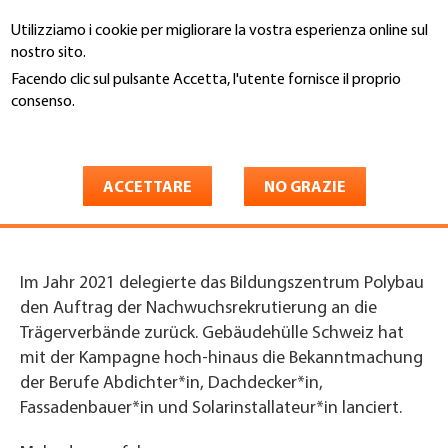
Salta
Utilizziamo i cookie per migliorare la vostra esperienza online sul
al
Cerca
nostro sito.
contenuto
principale
Facendo clic sul pulsante Accetta, l'utente fornisce il proprio
You
consenso.
Home
are
Maggiori informazioni
Reservation Messemodell |
here
Messematerial
ACCETTARE
NO GRAZIE
Im Jahr 2021 delegierte das Bildungszentrum Polybau
den Auftrag der Nachwuchsrekrutierung an die
Trägerverbände zurück. Gebäudehülle Schweiz hat
mit der Kampagne hoch-hinaus die Bekanntmachung
der Berufe Abdichter*in, Dachdecker*in,
Fassadenbauer*in und Solarinstallateur*in lanciert.