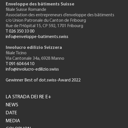
Enveloppe des bâtiments Suisse
filiale Suisse Romande
Association des entrepreneurs
d’enveloppe des bâtiments
c/o Union Patronale du Canton de Fribourg
Rue de l'H
ôpital 15
, CP 592, 1701 Fribourg
T 026 350 33 00
info@enveloppe-batiments.swiss
Involucro edilizio Svizzera
filiale Ticino
Via Cantonale 34a, 6928 Manno
T 091 604 64 10
info@involucro-edilizio.swiss
Gewinner Best of dot.swiss-Award 2022
Footer
GH
LA STRADA DEI RE E+
NEWS
DATE
MEDIA