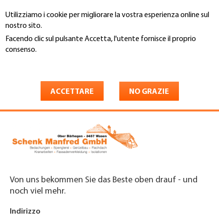
Salta
Utilizziamo i cookie per migliorare la vostra esperienza online sul
al
Cerca
nostro sito.
contenuto
principale
Facendo clic sul pulsante Accetta, l'utente fornisce il proprio
You
consenso.
Home
are
Maggiori informazioni
Schenk Manfred GmbH
here
Bedachungen
ACCETTARE
NO GRAZIE
Von uns bekommen Sie das Beste oben drauf - und
noch viel mehr.
Indirizzo