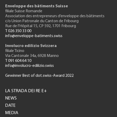
Enveloppe des bâtiments Suisse
filiale Suisse Romande
Association des entrepreneurs
d’enveloppe des bâtiments
c/o Union Patronale du Canton de Fribourg
Rue de l'H
ôpital 15
, CP 592, 1701 Fribourg
T 026 350 33 00
info@enveloppe-batiments.swiss
Involucro edilizio Svizzera
filiale Ticino
Via Cantonale 34a, 6928 Manno
T 091 604 64 10
info@involucro-edilizio.swiss
Gewinner Best of dot.swiss-Award 2022
Footer
GH
LA STRADA DEI RE E+
NEWS
DATE
MEDIA